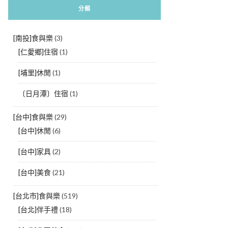
分類
[南投]食與樂
(3)
[仁愛鄉]住宿
(1)
[埔里]休閒
(1)
〔日月潭〕住宿
(1)
[台中]食與樂
(29)
[台中]休閒
(6)
[台中]家具
(2)
[台中]美食
(21)
[台北市]食與樂
(519)
[台北]伴手禮
(18)