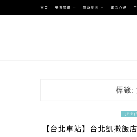
Skip
首頁
美食推薦
旅遊地圖
電影心得
to
content
標籤:
[台北
【台北車站】台北凱撒飯