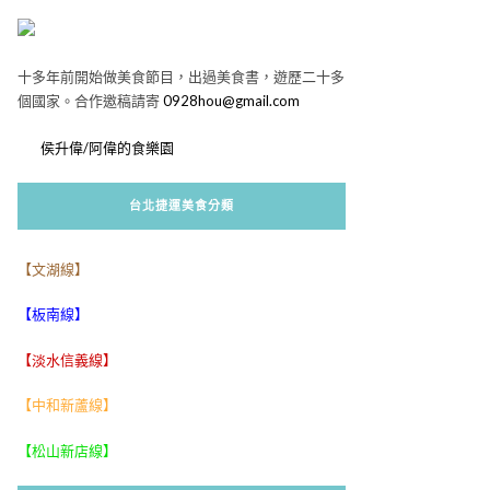
十多年前開始做美食節目，出過美食書，遊歷二十多
個國家。合作邀稿請寄
0928hou@gmail.com
侯升偉/阿偉的食樂園
台北捷運美食分類
【文湖線】
【板南線】
【淡水信義線】
【中和新蘆線】
【松山新店線】