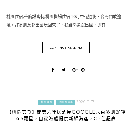
桃園住宿,華航諾富特,桃園機場住宿 10月中旬過後，台灣開放邊
境，許多朋友都出國玩回來了，我雖然還沒出國，卻有 …
CONTINUE READING
2020-11-17
[桃園]美食
[桃園]食與樂
【桃園美食】開業六年居酒屋GOOGLE六百多則好評
4.5顆星，自家漁船提供新鮮海產，CP值超高