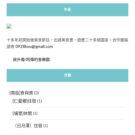
作者
十多年前開始做美食節目，出過美食書，遊歷二十多個國家。合作邀稿
請寄
0928hou@gmail.com
侯升偉/阿偉的食樂園
分類
[南投]食與樂
(3)
[仁愛鄉]住宿
(1)
[埔里]休閒
(1)
〔日月潭〕住宿
(1)