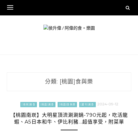
Skip
to
content
分類:
[桃園]食與樂
2024-09-12
[南崁]美食
[桃園]美食
[桃園]食與樂
[蘆竹]美食
【桃園南崁】大明星頂流涮涮鍋-790元起，吃活龍
蝦、A5日本和牛、伊比利豬…超值享受，附菜單