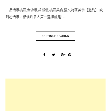
一品活蝦桃園,金沙蝦,胡椒蝦,桃園美食,藝文特區美食【邀約】 說
到吃活蝦，相信許多人第一選擇就是” …
CONTINUE READING