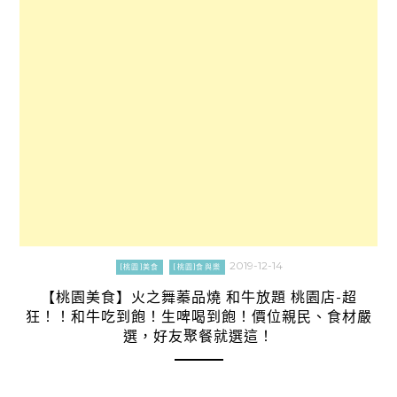
2019-12-14
[桃園]美食
[桃園]食與樂
【桃園美食】火之舞蓁品燒 和牛放題 桃園店-超
狂！！和牛吃到飽！生啤喝到飽！價位親民、食材嚴
選，好友聚餐就選這！