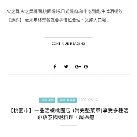
火之舞,火之舞桃園,桃園燒烤,日式燒肉,和牛吃到飽,生啤酒暢飲
【邀約】 歲末年終聚餐就要挑價位合理、又能大口喝 …
CONTINUE READING
2019-03-10
[桃園]美食
[桃園]食與樂
【桃園市】一品活蝦桃園店-(附完整菜單)享受多種活
跳跳泰國蝦料理，超過癮！