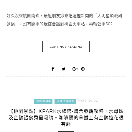
好久沒來桃園南崁，最近朋友揪來吃這裡新開的「大明星頂流涮
涮鍋」，沒有開車的我搭台鐵到桃園火車站，再轉公車502 …
CONTINUE READING
2023-09-20
[桃園]食與樂
[青埔]遊樂景點
【桃園景點】XPARK水族館-購票參觀攻略，水母區
及企鵝餵食秀最吸睛。咖啡廳的拿鐵上有企鵝拉花很
有趣