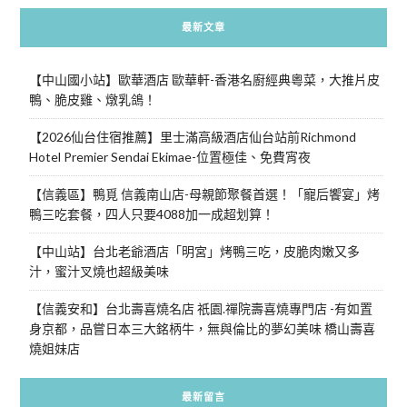
最新文章
【中山國小站】歐華酒店 歐華軒-香港名廚經典粵菜，大推片皮
鴨、脆皮雞、燉乳鴿！
【2026仙台住宿推薦】里士滿高級酒店仙台站前Richmond
Hotel Premier Sendai Ekimae-位置極佳、免費宵夜
【信義區】鴨覓 信義南山店-母親節聚餐首選！「寵后饗宴」烤
鴨三吃套餐，四人只要4088加一成超划算！
【中山站】台北老爺酒店「明宮」烤鴨三吃，皮脆肉嫩又多
汁，蜜汁叉燒也超級美味
【信義安和】台北壽喜燒名店 祇園.禪院壽喜燒專門店 -有如置
身京都，品嘗日本三大銘柄牛，無與倫比的夢幻美味 橋山壽喜
燒姐妹店
最新留言