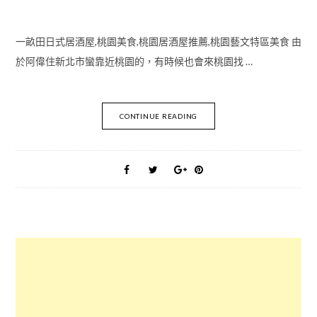
一畝田日式居酒屋,桃園美食,桃園居酒屋推薦,桃園藝文特區美食 由
於阿偉住新北市蠻靠近桃園的，有時候也會來桃園找 …
CONTINUE READING