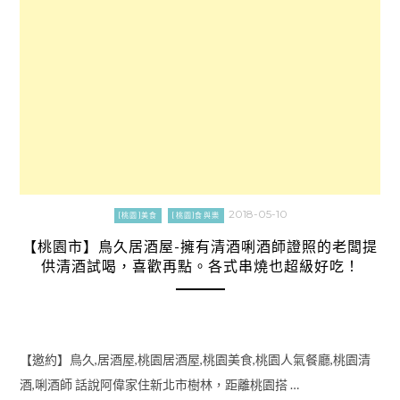
2018-05-10
[桃園]美食
[桃園]食與樂
【桃園市】鳥久居酒屋-擁有清酒唎酒師證照的老闆提
供清酒試喝，喜歡再點。各式串燒也超級好吃！
【邀約】鳥久,居酒屋,桃園居酒屋,桃園美食,桃園人氣餐廳,桃園清
酒,唎酒師 話說阿偉家住新北市樹林，距離桃園搭 …