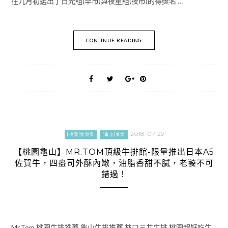
在九月初選出了日光組(早市)與夜星組(夜市)的得獎名 …
CONTINUE READING
2018-07-29
[桃園]食與樂
[龜山]美食
【桃園龜山】MR.TOM頂級牛排館-限量推出日本A5
佐賀牛，四盎司外酥內嫩，油脂香甜不膩，老饕不可
錯過！
Mr.Tom,桃園牛排推薦,龜山牛排推薦,林口三井牛排,桃園超好吃牛