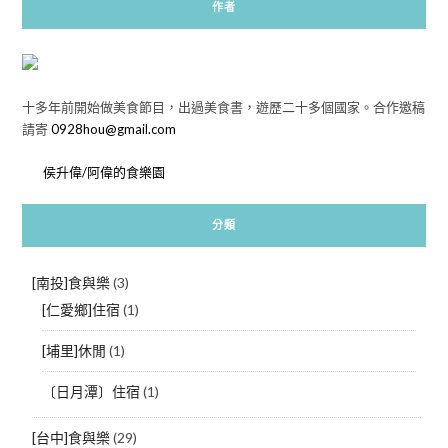
作者
十多年前開始做美食節目，出過美食書，遊歷二十多個國家。合作邀稿
請寄
0928hou@gmail.com
侯升偉/阿偉的食樂園
分類
[南投]食與樂
(3)
[仁愛鄉]住宿
(1)
[埔里]休閒
(1)
〔日月潭〕住宿
(1)
[台中]食與樂
(29)