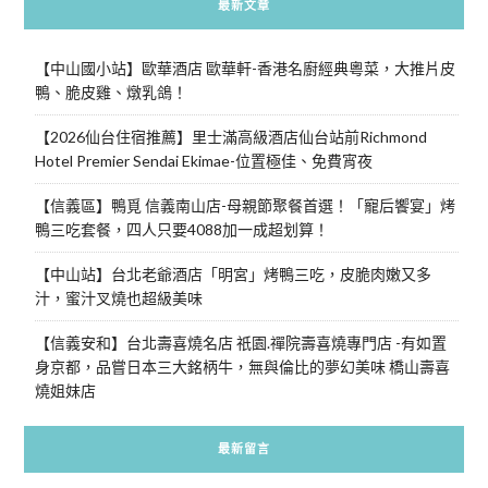
最新文章
【中山國小站】歐華酒店 歐華軒-香港名廚經典粵菜，大推片皮
鴨、脆皮雞、燉乳鴿！
【2026仙台住宿推薦】里士滿高級酒店仙台站前Richmond
Hotel Premier Sendai Ekimae-位置極佳、免費宵夜
【信義區】鴨覓 信義南山店-母親節聚餐首選！「寵后饗宴」烤
鴨三吃套餐，四人只要4088加一成超划算！
【中山站】台北老爺酒店「明宮」烤鴨三吃，皮脆肉嫩又多
汁，蜜汁叉燒也超級美味
【信義安和】台北壽喜燒名店 祇園.禪院壽喜燒專門店 -有如置
身京都，品嘗日本三大銘柄牛，無與倫比的夢幻美味 橋山壽喜
燒姐妹店
最新留言