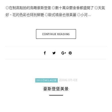
◎在制高點拍的鳥瞰豪斯登堡 ◎數十萬朵鬱金香都盛開了 ◎天氣
好、花的色彩也特別鮮艷 ◎歐式噴泉也很美麗 ◎小河 …
CONTINUE READING
2006-07-03
2003日本九州之旅
豪斯登堡美景