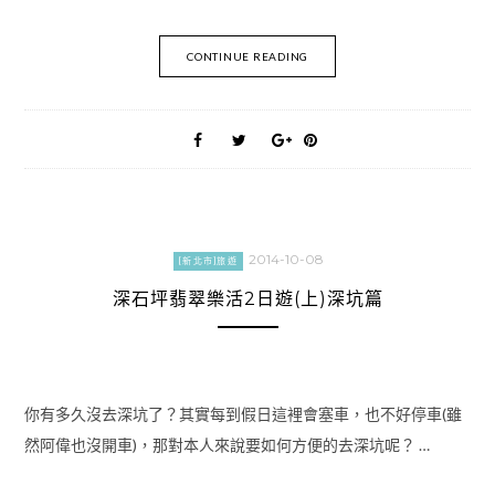
CONTINUE READING
2014-10-08
[新北市]旅遊
深石坪翡翠樂活2日遊(上)深坑篇
你有多久沒去深坑了？其實每到假日這裡會塞車，也不好停車(雖
然阿偉也沒開車)，那對本人來說要如何方便的去深坑呢？ …