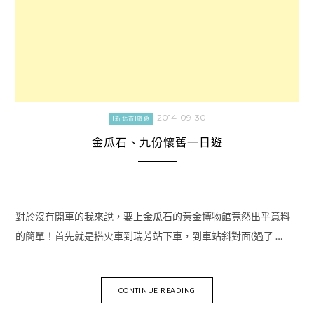
2014-09-30
[新北市]旅遊
金瓜石、九份懷舊一日遊
對於沒有開車的我來說，要上金瓜石的黃金博物館竟然出乎意料
的簡單！首先就是搭火車到瑞芳站下車，到車站斜對面(過了 …
CONTINUE READING