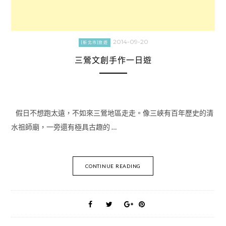
2014-09-20
[新北市]旅遊
三鶯文創手作一日遊
假日不想跑太遠，不如來三鶯地區走走。像三峽有百年歷史的清
水祖師廟，一旁還有極具古趣的 …
CONTINUE READING