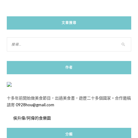
文章搜尋
作者
十多年前開始做美食節目，出過美食書，遊歷二十多個國家。合作邀稿
請寄
0928hou@gmail.com
侯升偉/阿偉的食樂園
分類