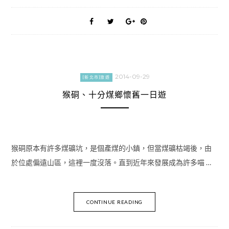
2014-09-29
[新北市]旅遊
猴硐、十分煤鄉懷舊一日遊
猴硐原本有許多煤礦坑，是個產煤的小鎮，但當煤礦枯竭後，由
於位處偏遠山區，這裡一度沒落。直到近年來發展成為許多喵 …
CONTINUE READING