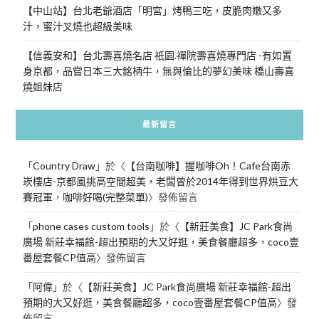
【中山站】台北老爺酒店「明宮」烤鴨三吃，皮脆肉嫩又多
汁，蜜汁叉燒也超級美味
【信義安和】台北壽喜燒名店 祇園.禪院壽喜燒專門店 -有如置
身京都，品嘗日本三大銘柄牛，無與倫比的夢幻美味 橋山壽喜
燒姐妹店
最新留言
「
Country Draw
」於〈
【台南咖啡】握咖啡Oh！Cafe台南赤
崁樓店-京都風挑高空間超美，老闆曾於2014年得到世界烘豆大
賽冠軍，咖啡好喝(完整菜單)
〉發佈留言
「
phone cases custom tools
」於〈
【新莊美食】JC Park食尚
廣場 新莊幸福館-超出預期的大又好逛，美食餐廳超多，coco壹
番屋套餐CP值高
〉發佈留言
「
阿偉
」於〈
【新莊美食】JC Park食尚廣場 新莊幸福館-超出
預期的大又好逛，美食餐廳超多，coco壹番屋套餐CP值高
〉發
佈留言