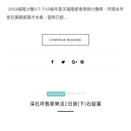
2016福隆沙雕5/7-7/10每年夏天福隆都會舉辦沙雕祭，阿偉去年
是在展期尾聲才去看，當時已經 …
CONTINUE READING
2014-10-17
[新北市]旅遊
深石坪翡翠樂活2日遊(下)石碇篇