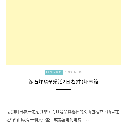
2014-10-10
[新北市]旅遊
深石坪翡翠樂活2日遊(中)坪林篇
說到坪林就一定想到茶，而且是品質極棒的文山包種茶，所以在
老街街口就有一個大茶壺，成為當地的地標。 …