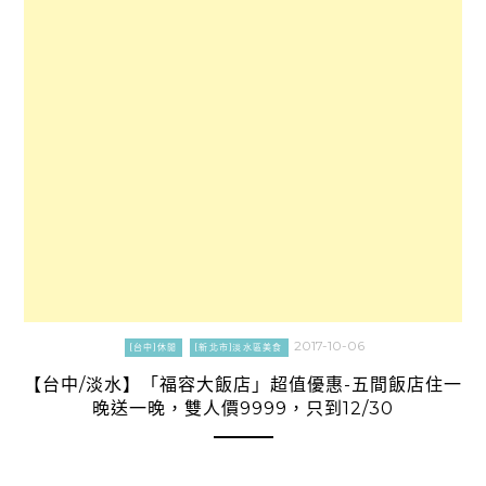
2017-10-06
[台中]休閒
[新北市]淡水區美食
【台中/淡水】「福容大飯店」超值優惠-五間飯店住一
晚送一晚，雙人價9999，只到12/30