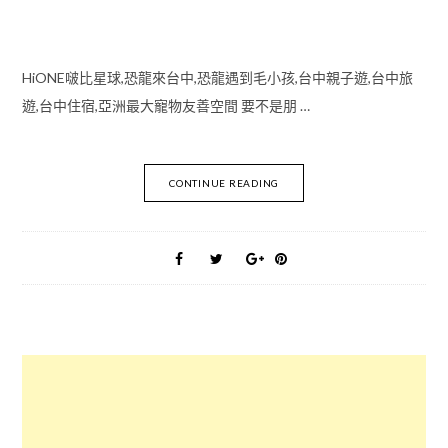
HiONE啵比星球,恐龍來台中,恐龍遇到毛小孩,台中親子遊,台中旅
遊,台中住宿,亞洲最大寵物友善空間 要不是朋 …
CONTINUE READING