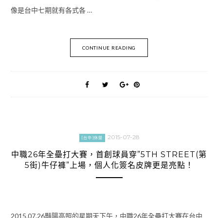
像是台中七期就有各式各 …
CONTINUE READING
2015-07-28
[台中]休閒
中職26年全壘打大賽，首創球員穿”5TH STREET(第
5街)牛仔褲”上場，個人化簽名皮牌更是亮點！
2015.07.26豔陽高照的星期天下午，中職26年全壘打大賽在台中