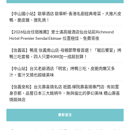
【中山國小站】歐華酒店 歐華軒-香港名廚經典粵菜，大推片皮
鴨、脆皮雞、燉乳鴿！
【2026仙台住宿推薦】里士滿高級酒店仙台站前Richmond
Hotel Premier Sendai Ekimae-位置極佳、免費宵夜
【信義區】鴨覓 信義南山店-母親節聚餐首選！「寵后饗宴」烤
鴨三吃套餐，四人只要4088加一成超划算！
【中山站】台北老爺酒店「明宮」烤鴨三吃，皮脆肉嫩又多
汁，蜜汁叉燒也超級美味
【信義安和】台北壽喜燒名店 祇園.禪院壽喜燒專門店 -有如置
身京都，品嘗日本三大銘柄牛，無與倫比的夢幻美味 橋山壽喜
燒姐妹店
最新留言