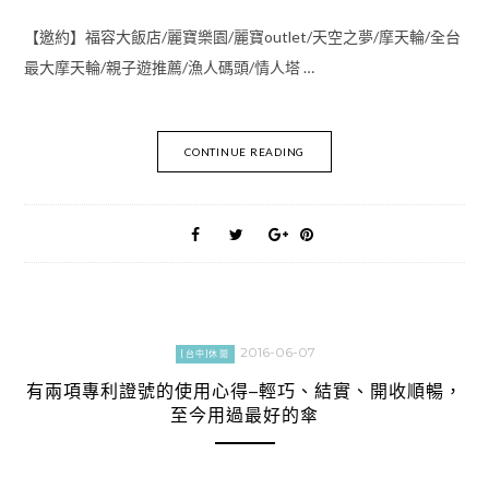
【邀約】福容大飯店/麗寶樂園/麗寶outlet/天空之夢/摩天輪/全台
最大摩天輪/親子遊推薦/漁人碼頭/情人塔 …
CONTINUE READING
2016-06-07
[台中]休閒
有兩項專利證號的使用心得–輕巧、結實、開收順暢，
至今用過最好的傘