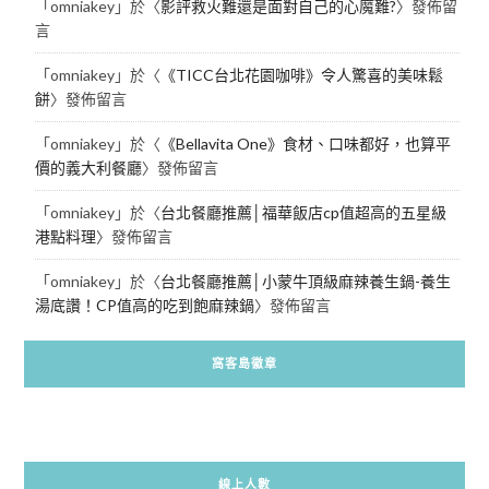
「
omniakey
」於〈
影評救火難還是面對自己的心魔難?
〉發佈留
言
「
omniakey
」於〈
《TICC台北花園咖啡》令人驚喜的美味鬆
餅
〉發佈留言
「
omniakey
」於〈
《Bellavita One》食材、口味都好，也算平
價的義大利餐廳
〉發佈留言
「
omniakey
」於〈
台北餐廳推薦│福華飯店cp值超高的五星級
港點料理
〉發佈留言
「
omniakey
」於〈
台北餐廳推薦│小蒙牛頂級麻辣養生鍋-養生
湯底讚！CP值高的吃到飽麻辣鍋
〉發佈留言
窩客島徽章
線上人數