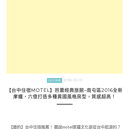
2016-02-01
[台中]休閒
【台中住宿MOTEL】芭蕾經典旅館–南屯區2016全新
摩鐵，六億打造多種異國風格房型，質感超高！
【邀約】台中住宿推薦！ 聽說motel摩鐵文化是從台中起源的？