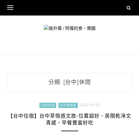
Skip
to
content
分類:
[台中]休閒
2022-10-22
[台中]休閒
[台中]食與樂
【台中住宿】台中草悟道文旅-位置超好、房間乾淨文
青感，早餐豐富好吃