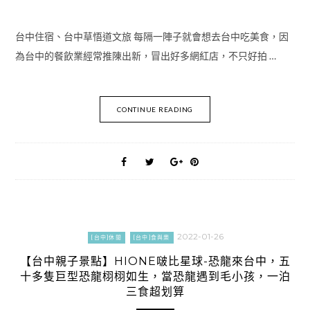
台中住宿、台中草悟道文旅 每隔一陣子就會想去台中吃美食，因
為台中的餐飲業經常推陳出新，冒出好多網紅店，不只好拍 …
CONTINUE READING
2022-01-26
[台中]休閒
[台中]食與樂
【台中親子景點】HIONE啵比星球-恐龍來台中，五
十多隻巨型恐龍栩栩如生，當恐龍遇到毛小孩，一泊
三食超划算