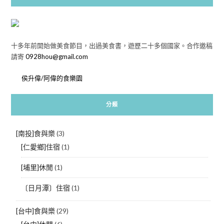
十多年前開始做美食節目，出過美食書，遊歷二十多個國家。合作邀稿
請寄
0928hou@gmail.com
侯升偉/阿偉的食樂園
分類
[南投]食與樂
(3)
[仁愛鄉]住宿
(1)
[埔里]休閒
(1)
〔日月潭〕住宿
(1)
[台中]食與樂
(29)