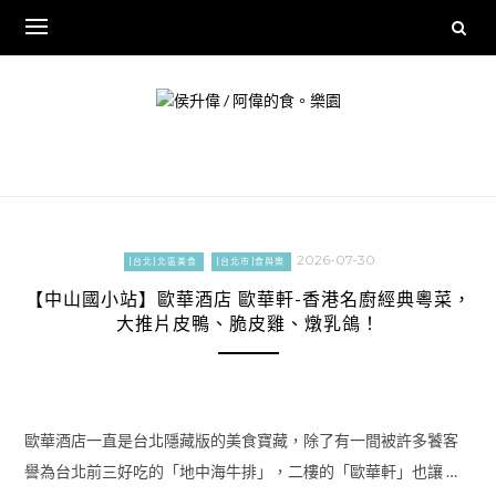
Skip
to
content
2026-07-30
[台北]北區美食
[台北市]食與樂
【中山國小站】歐華酒店 歐華軒-香港名廚經典粵菜，
大推片皮鴨、脆皮雞、燉乳鴿！
歐華酒店一直是台北隱藏版的美食寶藏，除了有一間被許多饕客
譽為台北前三好吃的「地中海牛排」，二樓的「歐華軒」也讓 …