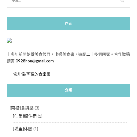
作者
十多年前開始做美食節目，出過美食書，遊歷二十多個國家。合作邀稿
請寄
0928hou@gmail.com
侯升偉/阿偉的食樂園
分類
[南投]食與樂
(3)
[仁愛鄉]住宿
(1)
[埔里]休閒
(1)