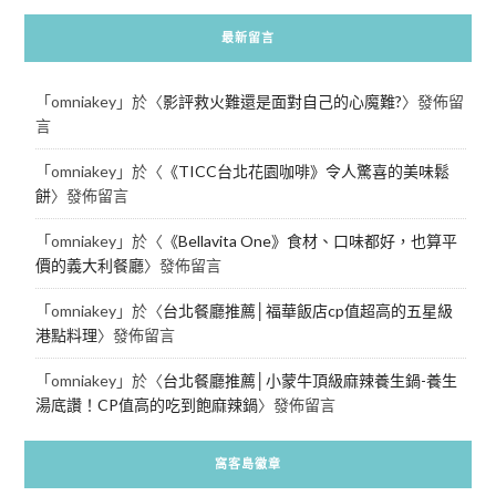
最新留言
「
omniakey
」於〈
影評救火難還是面對自己的心魔難?
〉發佈留
言
「
omniakey
」於〈
《TICC台北花園咖啡》令人驚喜的美味鬆
餅
〉發佈留言
「
omniakey
」於〈
《Bellavita One》食材、口味都好，也算平
價的義大利餐廳
〉發佈留言
「
omniakey
」於〈
台北餐廳推薦│福華飯店cp值超高的五星級
港點料理
〉發佈留言
「
omniakey
」於〈
台北餐廳推薦│小蒙牛頂級麻辣養生鍋-養生
湯底讚！CP值高的吃到飽麻辣鍋
〉發佈留言
窩客島徽章