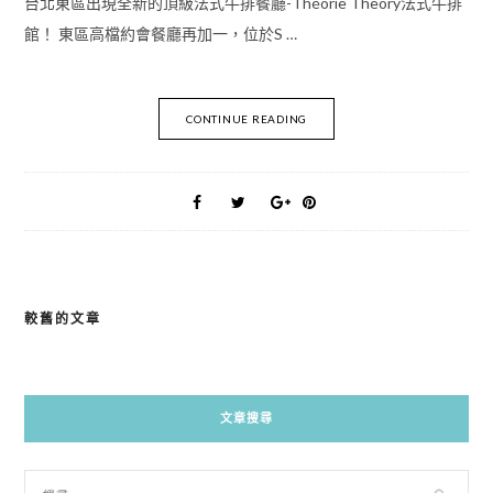
台北東區出現全新的頂級法式牛排餐廳-Théorie Theory法式牛排
館！ 東區高檔約會餐廳再加一，位於S …
CONTINUE READING
較舊的文章
文
章
導
文章搜尋
覽