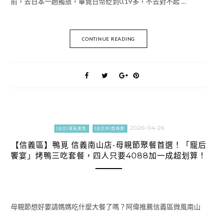
前，去日本一趟獨旅，畢竟日幣貶到0.19多，不去對不起 …
CONTINUE READING
2026-04-26
[台北]東區美食
[台北市]食與樂
【信義區】鴨覓 信義南山店-母親節聚餐首選！「寵后
饗宴」烤鴨三吃套餐，四人只要4088加一成超划算！
母親節想好要請媽媽吃什麼大餐了嗎？阿偉推薦信義區微風南山