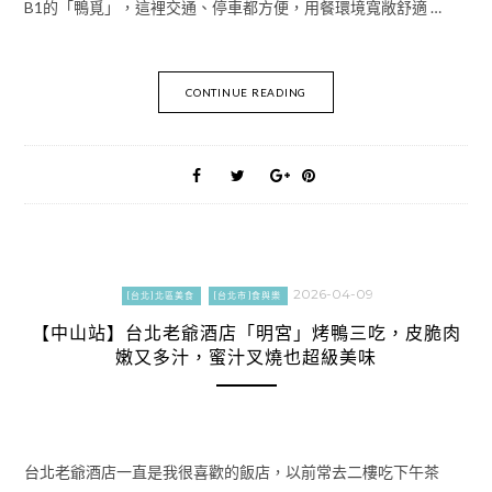
B1的「鴨覓」，這裡交通、停車都方便，用餐環境寬敞舒適 …
CONTINUE READING
2026-04-09
[台北]北區美食
[台北市]食與樂
【中山站】台北老爺酒店「明宮」烤鴨三吃，皮脆肉
嫩又多汁，蜜汁叉燒也超級美味
台北老爺酒店一直是我很喜歡的飯店，以前常去二樓吃下午茶