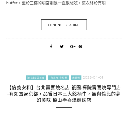
buffet，至於三樓的明宮則是一直很想吃，這次終於有朋 …
CONTINUE READING
2026-04-01
[台北]南區美食
[台北市]食與樂
未分類
【信義安和】台北壽喜燒名店 祇園.禪院壽喜燒專門店
-有如置身京都，品嘗日本三大銘柄牛，無與倫比的夢
幻美味 橋山壽喜燒姐妹店