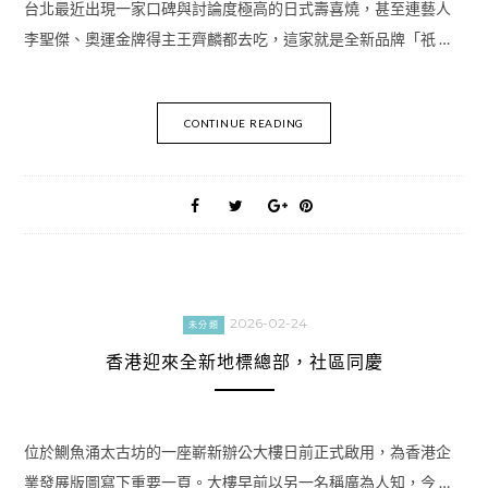
台北最近出現一家口碑與討論度極高的日式壽喜燒，甚至連藝人
李聖傑、奧運金牌得主王齊麟都去吃，這家就是全新品牌「祇 …
CONTINUE READING
2026-02-24
未分類
香港迎來全新地標總部，社區同慶
位於鰂魚涌太古坊的一座嶄新辦公大樓日前正式啟用，為香港企
業發展版圖寫下重要一頁。大樓早前以另一名稱廣為人知，今 …