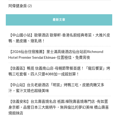
阿偉健身房
(2)
最新文章
【中山國小站】歐華酒店 歐華軒-香港名廚經典粵菜，大推片皮
鴨、脆皮雞、燉乳鴿！
【2026仙台住宿推薦】里士滿高級酒店仙台站前Richmond
Hotel Premier Sendai Ekimae-位置極佳、免費宵夜
【信義區】鴨覓 信義南山店-母親節聚餐首選！「寵后饗宴」烤
鴨三吃套餐，四人只要4088加一成超划算！
【中山站】台北老爺酒店「明宮」烤鴨三吃，皮脆肉嫩又多
汁，蜜汁叉燒也超級美味
【信義安和】台北壽喜燒名店 祇園.禪院壽喜燒專門店 -有如置
身京都，品嘗日本三大銘柄牛，無與倫比的夢幻美味 橋山壽喜
燒姐妹店