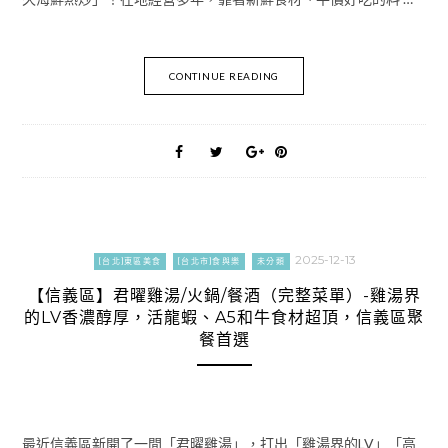
CONTINUE READING
2025-12-13
[台北]東區美食
[台北市]食與樂
未分類
【信義區】君曜雞湯/火鍋/餐酒（完整菜單）-雞湯界
的LV香濃醇厚，活龍蝦、A5和牛食材超頂，信義區聚
餐首選
最近信義區新開了一間「君曜雞湯」，打出「雞湯界的LV」「高