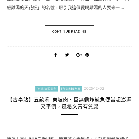
級雞湯的天花板」的名號，吸引我這個愛喝雞湯的人要來一 …
CONTINUE READING
2025-12-02
[台北]南區美食
[台北市]食與樂
【古亭站】五畝禾–東坡肉、巨無霸炸魷魚便當超澎湃
又平價，風格文青有質感
捷運古亭站附近最近出現一間有著文青風格、主菜很澎湃浮誇的