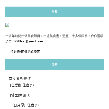
作者
十多年前開始做美食節目，出過美食書，遊歷二十多個國家。合作邀稿
請寄
0928hou@gmail.com
侯升偉/阿偉的食樂園
分類
[南投]食與樂
(3)
[仁愛鄉]住宿
(1)
[埔里]休閒
(1)
〔日月潭〕住宿
(1)