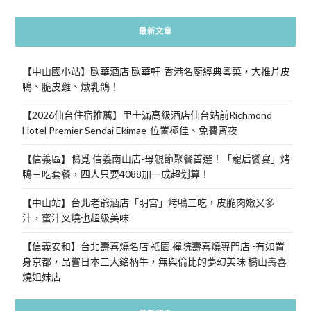
最新文章
【中山國小站】歐華酒店 歐華軒-香港名廚經典粵菜，大推片皮
鴨、脆皮雞、燉乳鴿！
【2026仙台住宿推薦】里士滿高級酒店仙台站前Richmond
Hotel Premier Sendai Ekimae-位置極佳、免費宵夜
【信義區】鴨覓 信義南山店-母親節聚餐首選！「寵后饗宴」烤
鴨三吃套餐，四人只要4088加一成超划算！
【中山站】台北老爺酒店「明宮」烤鴨三吃，皮脆肉嫩又多
汁，蜜汁叉燒也超級美味
【信義安和】台北壽喜燒名店 祇園.禪院壽喜燒專門店 -有如置
身京都，品嘗日本三大銘柄牛，無與倫比的夢幻美味 橋山壽喜
燒姐妹店