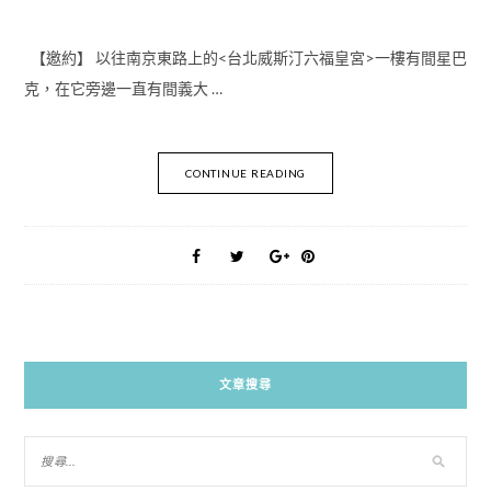
【邀約】 以往南京東路上的<台北威斯汀六福皇宮>一樓有間星巴
克，在它旁邊一直有間義大 …
CONTINUE READING
文章搜尋