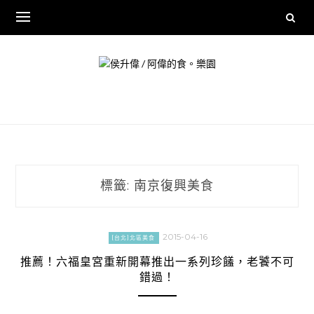
Skip
to
content
標籤:
南京復興美食
2015-04-16
[台北]北區美食
推薦！六福皇宮重新開幕推出一系列珍饈，老饕不可
錯過！