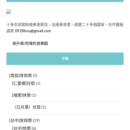
十多年前開始做美食節目，出過美食書，遊歷二十多個國家。合作邀稿
請寄
0928hou@gmail.com
侯升偉/阿偉的食樂園
分類
[南投]食與樂
(3)
[仁愛鄉]住宿
(1)
[埔里]休閒
(1)
〔日月潭〕住宿
(1)
[台中]食與樂
(29)
[台中]休閒
(6)