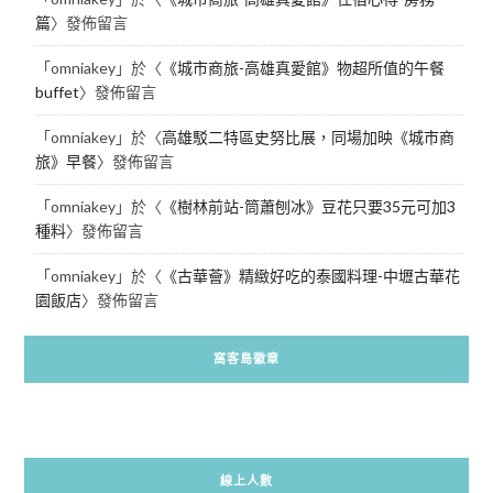
篇
〉發佈留言
「
omniakey
」於〈
《城市商旅-高雄真愛館》物超所值的午餐
buffet
〉發佈留言
「
omniakey
」於〈
高雄駁二特區史努比展，同場加映《城市商
旅》早餐
〉發佈留言
「
omniakey
」於〈
《樹林前站-筒蕭刨冰》豆花只要35元可加3
種料
〉發佈留言
「
omniakey
」於〈
《古華薈》精緻好吃的泰國料理-中壢古華花
園飯店
〉發佈留言
窩客島徽章
線上人數