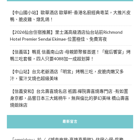
【中山國小站】歐華酒店 歐華軒-香港名廚經典粵菜，大推片皮
鴨、脆皮雞、燉乳鴿！
【2026仙台住宿推薦】里士滿高級酒店仙台站前Richmond
Hotel Premier Sendai Ekimae-位置極佳、免費宵夜
【信義區】鴨覓 信義南山店-母親節聚餐首選！「寵后饗宴」烤
鴨三吃套餐，四人只要4088加一成超划算！
【中山站】台北老爺酒店「明宮」烤鴨三吃，皮脆肉嫩又多
汁，蜜汁叉燒也超級美味
【信義安和】台北壽喜燒名店 祇園.禪院壽喜燒專門店 -有如置
身京都，品嘗日本三大銘柄牛，無與倫比的夢幻美味 橋山壽喜
燒姐妹店
最新留言
「
omniakey
」於〈
《城市商旅-高雄真愛館》住宿心得-房務