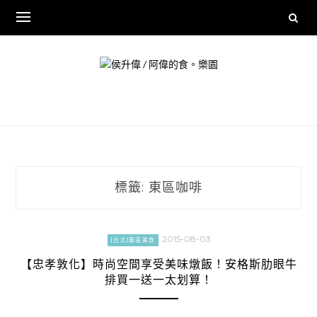
Skip
to
content
標籤:
東區咖啡
2015-08-03
[台北]東區美食
【忠孝敦化】時尚空間享受美味燉飯！安格斯肋眼牛
排買一送一太划算！