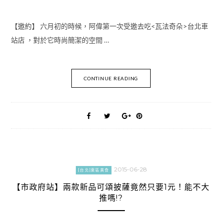
【邀約】 六月初的時候，阿偉第一次受邀去吃<瓦法奇朵>台北車
站店 ，對於它時尚簡潔的空間 …
CONTINUE READING
2015-06-28
[台北]東區美食
【市政府站】兩款新品可頌披薩竟然只要1元！能不大
推嗎!?