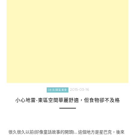
2015-03-16
[台北]東區美食
小心地雷-東區空間華麗舒適，但食物卻不及格
很久很久以前(好像童話故事的開頭)… 這個地方是星巴克，後來