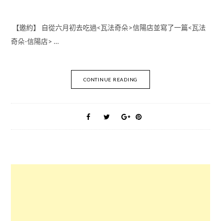
【邀約】 自從六月初去吃過<瓦法奇朵>信陽店並寫了一篇<瓦法
奇朵-信陽店> …
CONTINUE READING