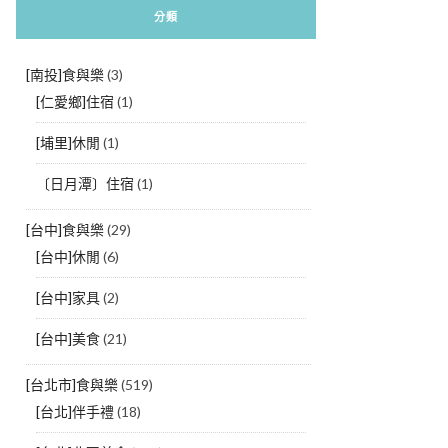
分類
[南投]食與樂
(3)
[仁愛鄉]住宿
(1)
[埔里]休閒
(1)
〔日月潭〕住宿
(1)
[台中]食與樂
(29)
[台中]休閒
(6)
[台中]家具
(2)
[台中]美食
(21)
[台北市]食與樂
(519)
[台北]伴手禮
(18)