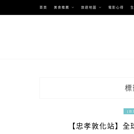
Skip
首頁
美食推薦
旅遊地圖
電影心得
to
content
標
[台
【忠孝敦化站】全球