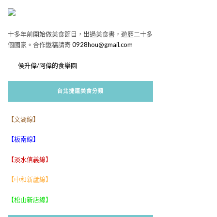
十多年前開始做美食節目，出過美食書，遊歷二十多
個國家。合作邀稿請寄
0928hou@gmail.com
侯升偉/阿偉的食樂園
台北捷運美食分類
【文湖線】
【板南線】
【淡水信義線】
【中和新蘆線】
【松山新店線】