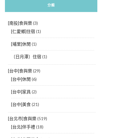
分類
[南投]食與樂
(3)
[仁愛鄉]住宿
(1)
[埔里]休閒
(1)
〔日月潭〕住宿
(1)
[台中]食與樂
(29)
[台中]休閒
(6)
[台中]家具
(2)
[台中]美食
(21)
[台北市]食與樂
(519)
[台北]伴手禮
(18)