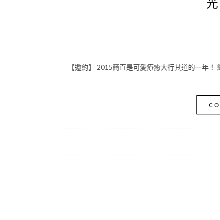
光
【邀約】 2015簡直是可愛療癒大行其道的一年！ 
CO