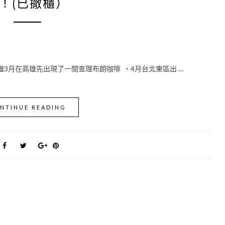
！(已撤櫃）
繼3月在高雄先出現了一間查理布朗咖啡 ，4月台北東區出 …
NTINUE READING