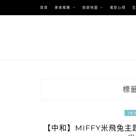
Skip
首頁
美食推薦
旅遊地圖
電影心得
to
content
標
[新
【中和】MIFFY米飛兔