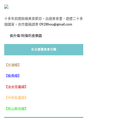
十多年前開始做美食節目，出過美食書，遊歷二十多
個國家。合作邀稿請寄
0928hou@gmail.com
侯升偉/阿偉的食樂園
台北捷運美食分類
【文湖線】
【板南線】
【淡水信義線】
【中和新蘆線】
【松山新店線】