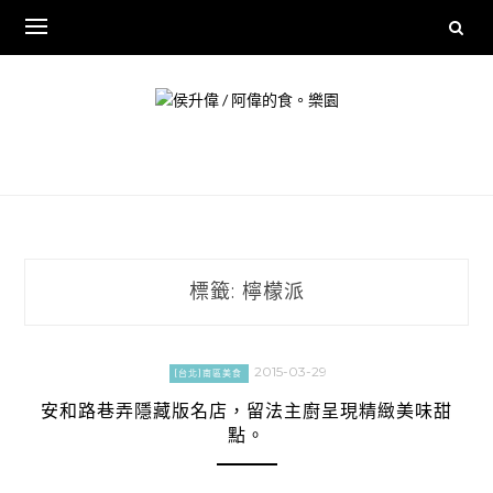
Skip
to
content
標籤:
檸檬派
2015-03-29
[台北]南區美食
安和路巷弄隱藏版名店，留法主廚呈現精緻美味甜
點。