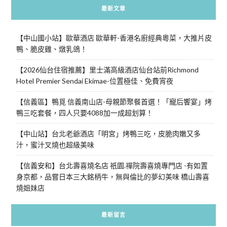
最新文章
【中山國小站】歐華酒店 歐華軒-香港名廚經典粵菜，大推片皮
鴨、脆皮雞、燉乳鴿！
【2026仙台住宿推薦】里士滿高級酒店仙台站前Richmond
Hotel Premier Sendai Ekimae-位置極佳、免費宵夜
【信義區】鴨覓 信義南山店-母親節聚餐首選！「寵后饗宴」烤
鴨三吃套餐，四人只要4088加一成超划算！
【中山站】台北老爺酒店「明宮」烤鴨三吃，皮脆肉嫩又多
汁，蜜汁叉燒也超級美味
【信義安和】台北壽喜燒名店 祇園.禪院壽喜燒專門店 -有如置
身京都，品嘗日本三大銘柄牛，無與倫比的夢幻美味 橋山壽喜
燒姐妹店
最新留言