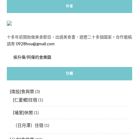
作者
十多年前開始做美食節目，出過美食書，遊歷二十多個國家。合作邀稿
請寄
0928hou@gmail.com
侯升偉/阿偉的食樂園
分類
[南投]食與樂
(3)
[仁愛鄉]住宿
(1)
[埔里]休閒
(1)
〔日月潭〕住宿
(1)