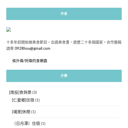
作者
十多年前開始做美食節目，出過美食書，遊歷二十多個國家。合作邀稿
請寄
0928hou@gmail.com
侯升偉/阿偉的食樂園
分類
[南投]食與樂
(3)
[仁愛鄉]住宿
(1)
[埔里]休閒
(1)
〔日月潭〕住宿
(1)