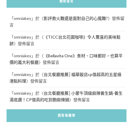
最新留言
「
omniakey
」於〈
影評救火難還是面對自己的心魔難?
〉發佈留
言
「
omniakey
」於〈
《TICC台北花園咖啡》令人驚喜的美味鬆
餅
〉發佈留言
「
omniakey
」於〈
《Bellavita One》食材、口味都好，也算平
價的義大利餐廳
〉發佈留言
「
omniakey
」於〈
台北餐廳推薦│福華飯店cp值超高的五星級
港點料理
〉發佈留言
「
omniakey
」於〈
台北餐廳推薦│小蒙牛頂級麻辣養生鍋-養生
湯底讚！CP值高的吃到飽麻辣鍋
〉發佈留言
窩客島徽章