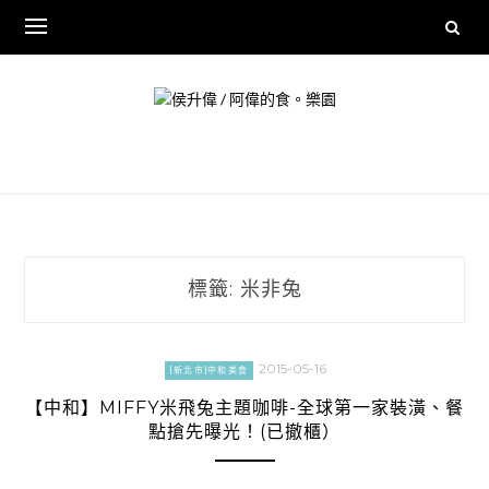
Skip
to
content
標籤:
米非兔
2015-05-16
[新北市]中和美食
【中和】MIFFY米飛兔主題咖啡-全球第一家裝潢、餐
點搶先曝光！(已撤櫃）