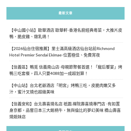
最新文章
【中山國小站】歐華酒店 歐華軒-香港名廚經典粵菜，大推片皮
鴨、脆皮雞、燉乳鴿！
【2026仙台住宿推薦】里士滿高級酒店仙台站前Richmond
Hotel Premier Sendai Ekimae-位置極佳、免費宵夜
【信義區】鴨覓 信義南山店-母親節聚餐首選！「寵后饗宴」烤
鴨三吃套餐，四人只要4088加一成超划算！
【中山站】台北老爺酒店「明宮」烤鴨三吃，皮脆肉嫩又多
汁，蜜汁叉燒也超級美味
【信義安和】台北壽喜燒名店 祇園.禪院壽喜燒專門店 -有如置
身京都，品嘗日本三大銘柄牛，無與倫比的夢幻美味 橋山壽喜
燒姐妹店