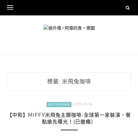
Skip
to
content
標籤:
米飛兔咖啡
2015-05-16
[新北市]中和美食
【中和】MIFFY米飛兔主題咖啡-全球第一家裝潢、餐
點搶先曝光！(已撤櫃）