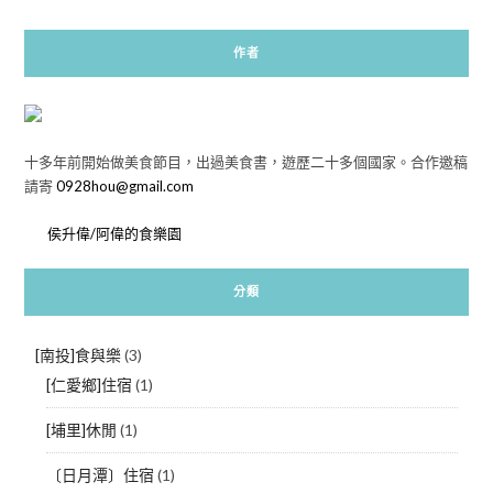
作者
十多年前開始做美食節目，出過美食書，遊歷二十多個國家。合作邀稿
請寄
0928hou@gmail.com
侯升偉/阿偉的食樂園
分類
[南投]食與樂
(3)
[仁愛鄉]住宿
(1)
[埔里]休閒
(1)
〔日月潭〕住宿
(1)