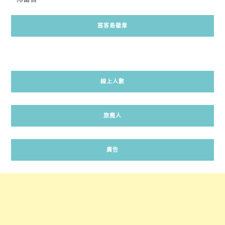
窩客島徽章
線上人數
旅魔人
廣告