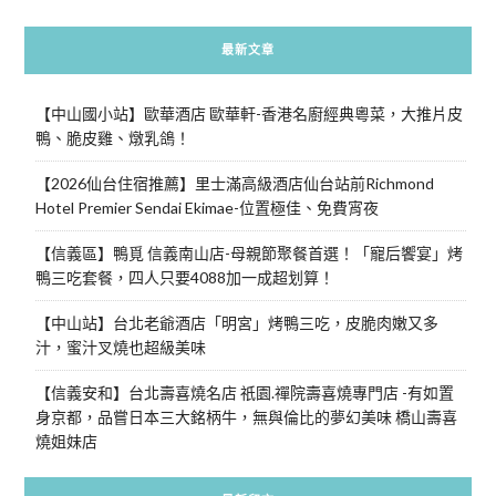
最新文章
【中山國小站】歐華酒店 歐華軒-香港名廚經典粵菜，大推片皮
鴨、脆皮雞、燉乳鴿！
【2026仙台住宿推薦】里士滿高級酒店仙台站前Richmond
Hotel Premier Sendai Ekimae-位置極佳、免費宵夜
【信義區】鴨覓 信義南山店-母親節聚餐首選！「寵后饗宴」烤
鴨三吃套餐，四人只要4088加一成超划算！
【中山站】台北老爺酒店「明宮」烤鴨三吃，皮脆肉嫩又多
汁，蜜汁叉燒也超級美味
【信義安和】台北壽喜燒名店 祇園.禪院壽喜燒專門店 -有如置
身京都，品嘗日本三大銘柄牛，無與倫比的夢幻美味 橋山壽喜
燒姐妹店