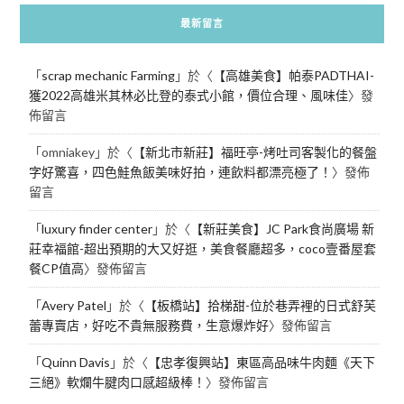
最新留言
「
scrap mechanic Farming
」於〈
【高雄美食】帕泰PADTHAI-
獲2022高雄米其林必比登的泰式小館，價位合理、風味佳
〉發
佈留言
「
omniakey
」於〈
【新北市新莊】福旺亭-烤吐司客製化的餐盤
字好驚喜，四色鮭魚飯美味好拍，連飲料都漂亮極了！
〉發佈
留言
「
luxury finder center
」於〈
【新莊美食】JC Park食尚廣場 新
莊幸福館-超出預期的大又好逛，美食餐廳超多，coco壹番屋套
餐CP值高
〉發佈留言
「
Avery Patel
」於〈
【板橋站】拾梯甜-位於巷弄裡的日式舒芙
蕾專賣店，好吃不貴無服務費，生意爆炸好
〉發佈留言
「
Quinn Davis
」於〈
【忠孝復興站】東區高品味牛肉麵《天下
三絕》軟爛牛腱肉口感超級棒！
〉發佈留言