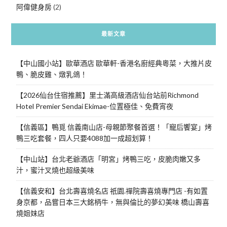
阿偉健身房
(2)
最新文章
【中山國小站】歐華酒店 歐華軒-香港名廚經典粵菜，大推片皮
鴨、脆皮雞、燉乳鴿！
【2026仙台住宿推薦】里士滿高級酒店仙台站前Richmond
Hotel Premier Sendai Ekimae-位置極佳、免費宵夜
【信義區】鴨覓 信義南山店-母親節聚餐首選！「寵后饗宴」烤
鴨三吃套餐，四人只要4088加一成超划算！
【中山站】台北老爺酒店「明宮」烤鴨三吃，皮脆肉嫩又多
汁，蜜汁叉燒也超級美味
【信義安和】台北壽喜燒名店 祇園.禪院壽喜燒專門店 -有如置
身京都，品嘗日本三大銘柄牛，無與倫比的夢幻美味 橋山壽喜
燒姐妹店