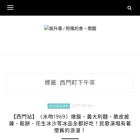
Skip
to
content
標籤:
西門町下午茶
2017-03-04
[台北]西區美食
【西門站】〈水吻1969〉燉飯、義大利麵、脆皮披
薩、鬆餅、花生冰沙等冰品全都好吃！民歌演唱有著
懷舊的浪漫！