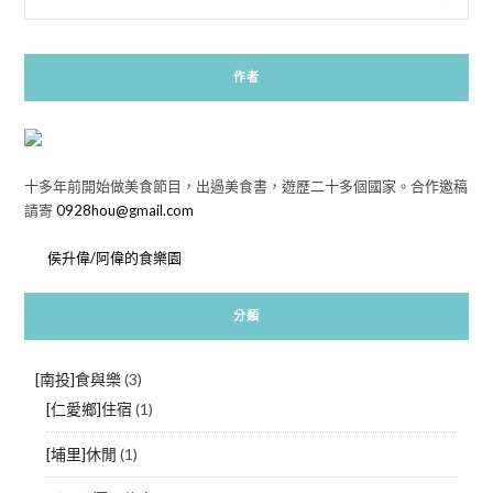
作者
十多年前開始做美食節目，出過美食書，遊歷二十多個國家。合作邀稿
請寄
0928hou@gmail.com
侯升偉/阿偉的食樂園
分類
[南投]食與樂
(3)
[仁愛鄉]住宿
(1)
[埔里]休閒
(1)