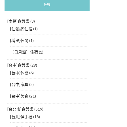
分類
[南投]食與樂
(3)
[仁愛鄉]住宿
(1)
[埔里]休閒
(1)
〔日月潭〕住宿
(1)
[台中]食與樂
(29)
[台中]休閒
(6)
[台中]家具
(2)
[台中]美食
(21)
[台北市]食與樂
(519)
[台北]伴手禮
(18)