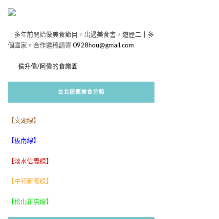
十多年前開始做美食節目，出過美食書，遊歷二十多
個國家。合作邀稿請寄
0928hou@gmail.com
侯升偉/阿偉的食樂園
台北捷運美食分類
【文湖線】
【板南線】
【淡水信義線】
【中和新蘆線】
【松山新店線】