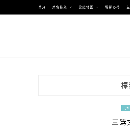
Skip
首頁
美食推薦
旅遊地圖
電影心得
to
content
標
[
三鶯