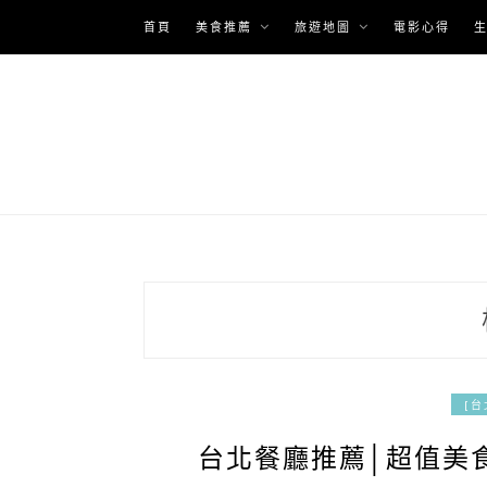
Skip
首頁
美食推薦
旅遊地圖
電影心得
to
content
[台
台北餐廳推薦│超值美