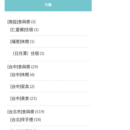
分類
[南投]食與樂
(3)
[仁愛鄉]住宿
(1)
[埔里]休閒
(1)
〔日月潭〕住宿
(1)
[台中]食與樂
(29)
[台中]休閒
(6)
[台中]家具
(2)
[台中]美食
(21)
[台北市]食與樂
(519)
[台北]伴手禮
(18)