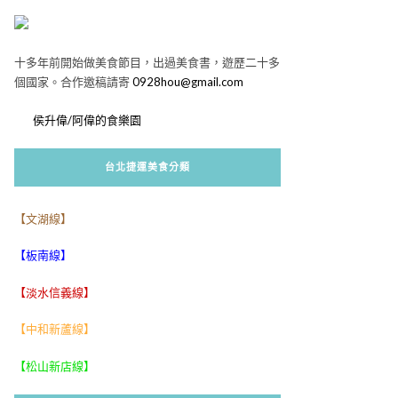
十多年前開始做美食節目，出過美食書，遊歷二十多
個國家。合作邀稿請寄
0928hou@gmail.com
侯升偉/阿偉的食樂園
台北捷運美食分類
【文湖線】
【板南線】
【淡水信義線】
【中和新蘆線】
【松山新店線】