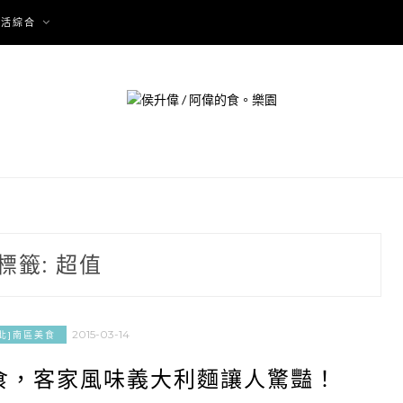
生活綜合
標籤:
超值
2015-03-14
北]南區美食
食，客家風味義大利麵讓人驚豔！