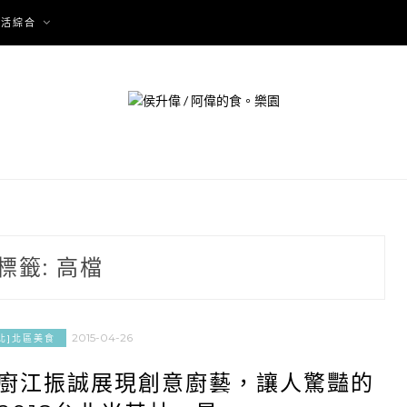
生活綜合
標籤:
高檔
2015-04-26
北]北區美食
名廚江振誠展現創意廚藝，讓人驚豔的