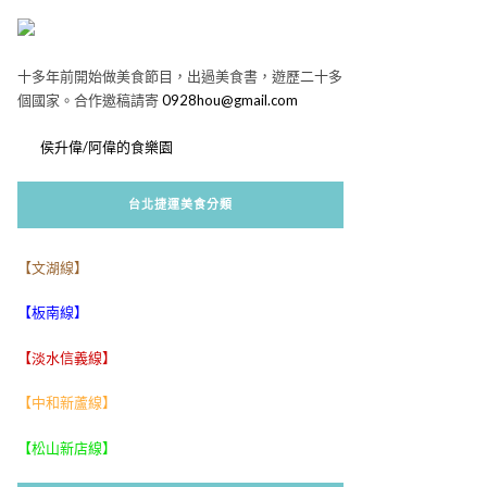
十多年前開始做美食節目，出過美食書，遊歷二十多
個國家。合作邀稿請寄
0928hou@gmail.com
侯升偉/阿偉的食樂園
台北捷運美食分類
【文湖線】
【板南線】
【淡水信義線】
【中和新蘆線】
【松山新店線】