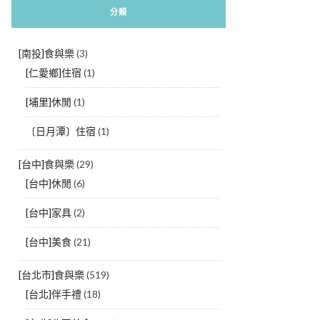
分類
[南投]食與樂
(3)
[仁愛鄉]住宿
(1)
[埔里]休閒
(1)
〔日月潭〕住宿
(1)
[台中]食與樂
(29)
[台中]休閒
(6)
[台中]家具
(2)
[台中]美食
(21)
[台北市]食與樂
(519)
[台北]伴手禮
(18)