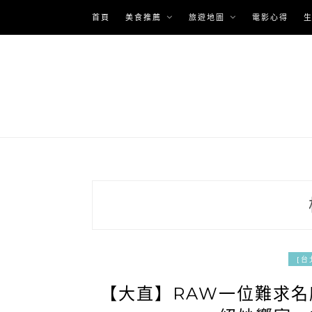
Skip
首頁
美食推薦
旅遊地圖
電影心得
to
content
[台
【大直】RAW一位難求