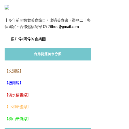
十多年前開始做美食節目，出過美食書，遊歷二十多
個國家。合作邀稿請寄
0928hou@gmail.com
侯升偉/阿偉的食樂園
台北捷運美食分類
【文湖線】
【板南線】
【淡水信義線】
【中和新蘆線】
【松山新店線】