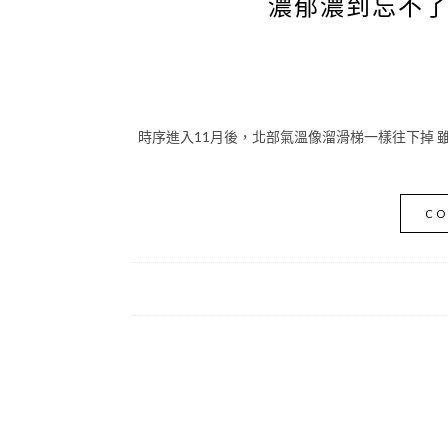
濃郁濃到忘不
時序進入11月後，北部氣溫像溜滑梯一樣往下掉 雖
CO