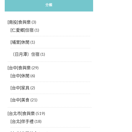
分類
[南投]食與樂
(3)
[仁愛鄉]住宿
(1)
[埔里]休閒
(1)
〔日月潭〕住宿
(1)
[台中]食與樂
(29)
[台中]休閒
(6)
[台中]家具
(2)
[台中]美食
(21)
[台北市]食與樂
(519)
[台北]伴手禮
(18)