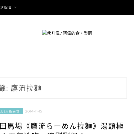
生活綜合
籤:
鷹流拉麵
2014-11-15
台北]東區美食
高田馬場《鷹流らーめん拉麵》湯頭極