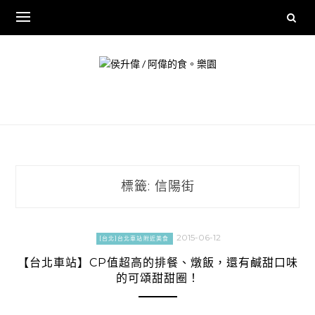
Skip
to
content
標籤:
信陽街
2015-06-12
[台北]台北車站附近美食
【台北車站】CP值超高的排餐、燉飯，還有鹹甜口味
的可頌甜甜圈！