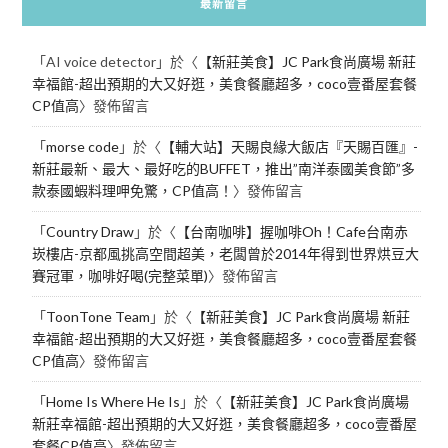
最新留言
「
AI voice detector
」於〈
【新莊美食】JC Park食尚廣場 新莊
幸福館-超出預期的大又好逛，美食餐廳超多，coco壹番屋套餐
CP值高
〉發佈留言
「
morse code
」於〈
【輔大站】天賜良緣大飯店『天賜百匯』-
新莊最新、最大、最好吃的BUFFET，推出”南洋泰國美食節”多
款泰國蝦料理呷免驚，CP值高！
〉發佈留言
「
Country Draw
」於〈
【台南咖啡】握咖啡Oh！Cafe台南赤
崁樓店-京都風挑高空間超美，老闆曾於2014年得到世界烘豆大
賽冠軍，咖啡好喝(完整菜單)
〉發佈留言
「
ToonTone Team
」於〈
【新莊美食】JC Park食尚廣場 新莊
幸福館-超出預期的大又好逛，美食餐廳超多，coco壹番屋套餐
CP值高
〉發佈留言
「
Home Is Where He Is
」於〈
【新莊美食】JC Park食尚廣場
新莊幸福館-超出預期的大又好逛，美食餐廳超多，coco壹番屋
套餐CP值高
〉發佈留言