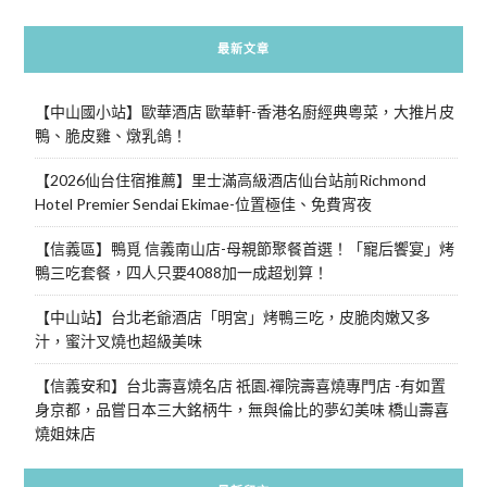
最新文章
【中山國小站】歐華酒店 歐華軒-香港名廚經典粵菜，大推片皮
鴨、脆皮雞、燉乳鴿！
【2026仙台住宿推薦】里士滿高級酒店仙台站前Richmond
Hotel Premier Sendai Ekimae-位置極佳、免費宵夜
【信義區】鴨覓 信義南山店-母親節聚餐首選！「寵后饗宴」烤
鴨三吃套餐，四人只要4088加一成超划算！
【中山站】台北老爺酒店「明宮」烤鴨三吃，皮脆肉嫩又多
汁，蜜汁叉燒也超級美味
【信義安和】台北壽喜燒名店 祇園.禪院壽喜燒專門店 -有如置
身京都，品嘗日本三大銘柄牛，無與倫比的夢幻美味 橋山壽喜
燒姐妹店