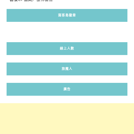
窩客島徽章
線上人數
旅魔人
廣告