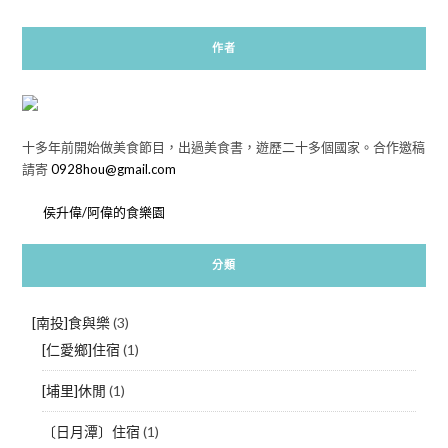
作者
十多年前開始做美食節目，出過美食書，遊歷二十多個國家。合作邀稿
請寄
0928hou@gmail.com
侯升偉/阿偉的食樂園
分類
[南投]食與樂
(3)
[仁愛鄉]住宿
(1)
[埔里]休閒
(1)
〔日月潭〕住宿
(1)