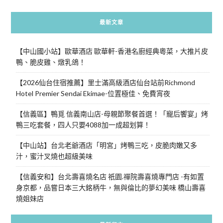
最新文章
【中山國小站】歐華酒店 歐華軒-香港名廚經典粵菜，大推片皮
鴨、脆皮雞、燉乳鴿！
【2026仙台住宿推薦】里士滿高級酒店仙台站前Richmond
Hotel Premier Sendai Ekimae-位置極佳、免費宵夜
【信義區】鴨覓 信義南山店-母親節聚餐首選！「寵后饗宴」烤
鴨三吃套餐，四人只要4088加一成超划算！
【中山站】台北老爺酒店「明宮」烤鴨三吃，皮脆肉嫩又多
汁，蜜汁叉燒也超級美味
【信義安和】台北壽喜燒名店 祇園.禪院壽喜燒專門店 -有如置
身京都，品嘗日本三大銘柄牛，無與倫比的夢幻美味 橋山壽喜
燒姐妹店