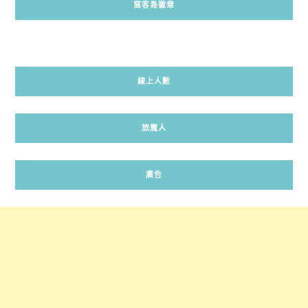
窩客島徽章
線上人數
旅魔人
廣告