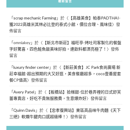
最新留言
「
scrap mechanic Farming
」於〈
【高雄美食】帕泰PADTHAI-
獲2022高雄米其林必比登的泰式小館，價位合理、風味佳
〉發
佈留言
「
omniakey
」於〈
【新北市新莊】福旺亭-烤吐司客製化的餐盤
字好驚喜，四色鮭魚飯美味好拍，連飲料都漂亮極了！
〉發佈
留言
「
luxury finder center
」於〈
【新莊美食】JC Park食尚廣場 新
莊幸福館-超出預期的大又好逛，美食餐廳超多，coco壹番屋套
餐CP值高
〉發佈留言
「
Avery Patel
」於〈
【板橋站】拾梯甜-位於巷弄裡的日式舒芙
蕾專賣店，好吃不貴無服務費，生意爆炸好
〉發佈留言
「
Quinn Davis
」於〈
【忠孝復興站】東區高品味牛肉麵《天下
三絕》軟爛牛腱肉口感超級棒！
〉發佈留言