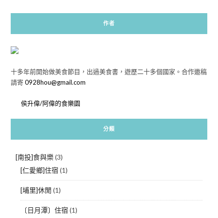
作者
十多年前開始做美食節目，出過美食書，遊歷二十多個國家。合作邀稿
請寄
0928hou@gmail.com
侯升偉/阿偉的食樂園
分類
[南投]食與樂
(3)
[仁愛鄉]住宿
(1)
[埔里]休閒
(1)
〔日月潭〕住宿
(1)