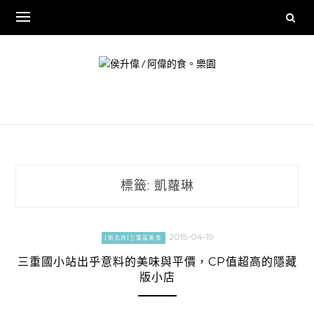
Skip
to
content
標籤:
凱蘿琳
2015-04-19
[新北市]三重區美食
三重國小站出乎意料的美味與平價，CP值超高的隱藏
版小店