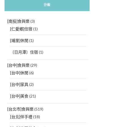
分類
[南投]食與樂
(3)
[仁愛鄉]住宿
(1)
[埔里]休閒
(1)
〔日月潭〕住宿
(1)
[台中]食與樂
(29)
[台中]休閒
(6)
[台中]家具
(2)
[台中]美食
(21)
[台北市]食與樂
(519)
[台北]伴手禮
(18)