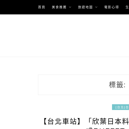
Skip
首頁
美食推薦
旅遊地圖
電影心得
to
content
標籤:
[台北]
【台北車站】「欣葉日本