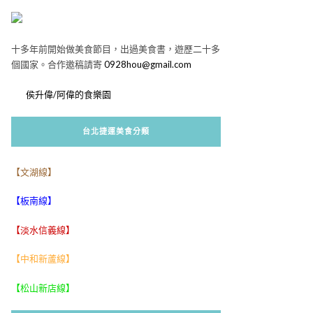
十多年前開始做美食節目，出過美食書，遊歷二十多
個國家。合作邀稿請寄
0928hou@gmail.com
侯升偉/阿偉的食樂園
台北捷運美食分類
【文湖線】
【板南線】
【淡水信義線】
【中和新蘆線】
【松山新店線】