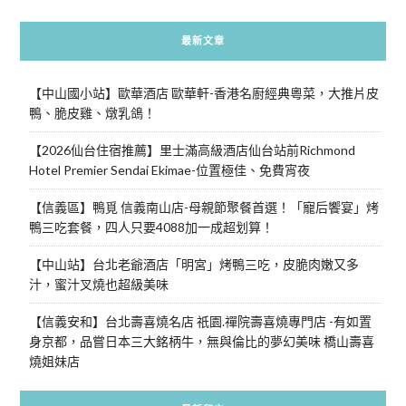
最新文章
【中山國小站】歐華酒店 歐華軒-香港名廚經典粵菜，大推片皮
鴨、脆皮雞、燉乳鴿！
【2026仙台住宿推薦】里士滿高級酒店仙台站前Richmond
Hotel Premier Sendai Ekimae-位置極佳、免費宵夜
【信義區】鴨覓 信義南山店-母親節聚餐首選！「寵后饗宴」烤
鴨三吃套餐，四人只要4088加一成超划算！
【中山站】台北老爺酒店「明宮」烤鴨三吃，皮脆肉嫩又多
汁，蜜汁叉燒也超級美味
【信義安和】台北壽喜燒名店 祇園.禪院壽喜燒專門店 -有如置
身京都，品嘗日本三大銘柄牛，無與倫比的夢幻美味 橋山壽喜
燒姐妹店