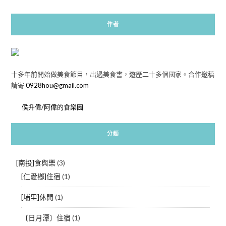
作者
十多年前開始做美食節目，出過美食書，遊歷二十多個國家。合作邀稿
請寄
0928hou@gmail.com
侯升偉/阿偉的食樂園
分類
[南投]食與樂
(3)
[仁愛鄉]住宿
(1)
[埔里]休閒
(1)
〔日月潭〕住宿
(1)