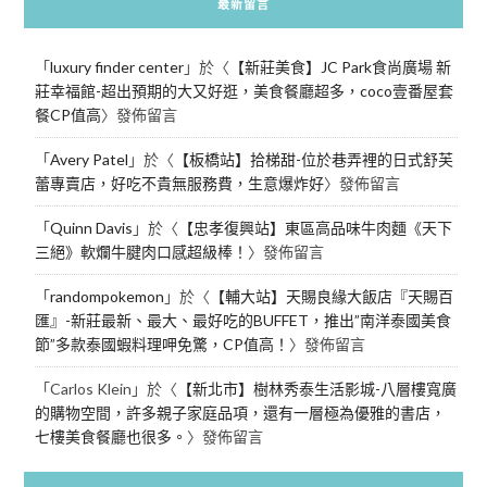
最新留言
「
luxury finder center
」於〈
【新莊美食】JC Park食尚廣場 新
莊幸福館-超出預期的大又好逛，美食餐廳超多，coco壹番屋套
餐CP值高
〉發佈留言
「
Avery Patel
」於〈
【板橋站】拾梯甜-位於巷弄裡的日式舒芙
蕾專賣店，好吃不貴無服務費，生意爆炸好
〉發佈留言
「
Quinn Davis
」於〈
【忠孝復興站】東區高品味牛肉麵《天下
三絕》軟爛牛腱肉口感超級棒！
〉發佈留言
「
randompokemon
」於〈
【輔大站】天賜良緣大飯店『天賜百
匯』-新莊最新、最大、最好吃的BUFFET，推出”南洋泰國美食
節”多款泰國蝦料理呷免驚，CP值高！
〉發佈留言
「
Carlos Klein
」於〈
【新北市】樹林秀泰生活影城-八層樓寬廣
的購物空間，許多親子家庭品項，還有一層極為優雅的書店，
七樓美食餐廳也很多。
〉發佈留言