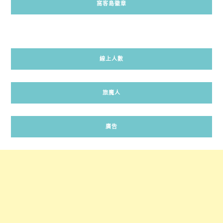
窩客島徽章
線上人數
旅魔人
廣告