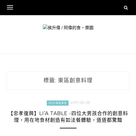
Skip
to
content
標籤:
東區創意料理
2017-09-23
[台北]東區美食
【忠孝復興】LI’A TABLE -四位大男孩合作的創意料
理，用在地食材創造有如法餐體驗，道道都驚豔