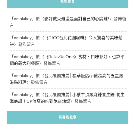
最新留言
「
omniakey
」於〈
影評救火難還是面對自己的心魔難?
〉發佈留
言
「
omniakey
」於〈
《TICC台北花園咖啡》令人驚喜的美味鬆
餅
〉發佈留言
「
omniakey
」於〈
《Bellavita One》食材、口味都好，也算平
價的義大利餐廳
〉發佈留言
「
omniakey
」於〈
台北餐廳推薦│福華飯店cp值超高的五星級
港點料理
〉發佈留言
「
omniakey
」於〈
台北餐廳推薦│小蒙牛頂級麻辣養生鍋-養生
湯底讚！CP值高的吃到飽麻辣鍋
〉發佈留言
窩客島徽章