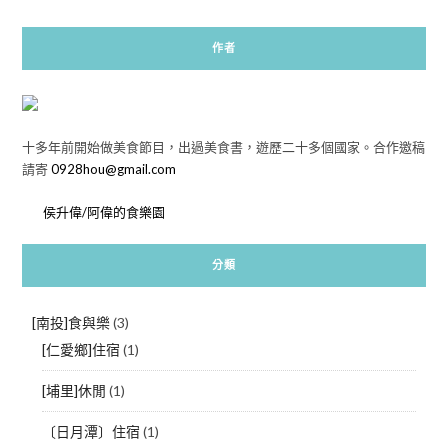
作者
十多年前開始做美食節目，出過美食書，遊歷二十多個國家。合作邀稿
請寄
0928hou@gmail.com
侯升偉/阿偉的食樂園
分類
[南投]食與樂
(3)
[仁愛鄉]住宿
(1)
[埔里]休閒
(1)
〔日月潭〕住宿
(1)