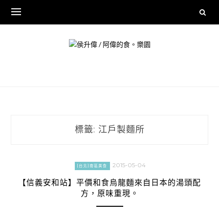
Skip
to
content
標籤:
江戶製麵所
2015-05-04
[台北]南區美食
【信義安和站】平價和食烏龍麵來自日本的湯頭配
方，原味重現。