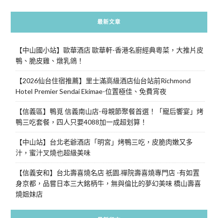
最新文章
【中山國小站】歐華酒店 歐華軒-香港名廚經典粵菜，大推片皮
鴨、脆皮雞、燉乳鴿！
【2026仙台住宿推薦】里士滿高級酒店仙台站前Richmond
Hotel Premier Sendai Ekimae-位置極佳、免費宵夜
【信義區】鴨覓 信義南山店-母親節聚餐首選！「寵后饗宴」烤
鴨三吃套餐，四人只要4088加一成超划算！
【中山站】台北老爺酒店「明宮」烤鴨三吃，皮脆肉嫩又多
汁，蜜汁叉燒也超級美味
【信義安和】台北壽喜燒名店 祇園.禪院壽喜燒專門店 -有如置
身京都，品嘗日本三大銘柄牛，無與倫比的夢幻美味 橋山壽喜
燒姐妹店