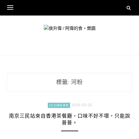
Skip
to
content
標籤:
河粉
2015-03-25
[台北]東區美食
南京三民站來自香港茶餐廳，口味不好不壞，只能說
普普。