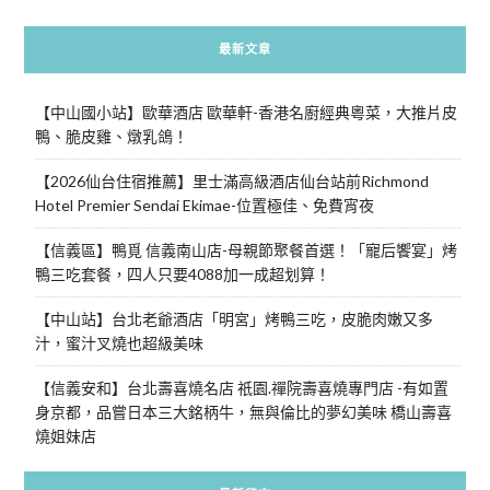
最新文章
【中山國小站】歐華酒店 歐華軒-香港名廚經典粵菜，大推片皮
鴨、脆皮雞、燉乳鴿！
【2026仙台住宿推薦】里士滿高級酒店仙台站前Richmond
Hotel Premier Sendai Ekimae-位置極佳、免費宵夜
【信義區】鴨覓 信義南山店-母親節聚餐首選！「寵后饗宴」烤
鴨三吃套餐，四人只要4088加一成超划算！
【中山站】台北老爺酒店「明宮」烤鴨三吃，皮脆肉嫩又多
汁，蜜汁叉燒也超級美味
【信義安和】台北壽喜燒名店 祇園.禪院壽喜燒專門店 -有如置
身京都，品嘗日本三大銘柄牛，無與倫比的夢幻美味 橋山壽喜
燒姐妹店