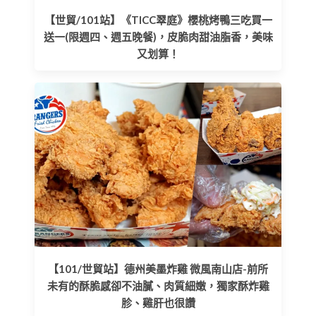
【世貿/101站】《TICC翠庭》櫻桃烤鴨三吃買一
送一(限週四、週五晚餐)，皮脆肉甜油脂香，美味
又划算！
【101/世貿站】德州美墨炸雞 微風南山店-前所
未有的酥脆感卻不油膩、肉質細嫩，獨家酥炸雞
胗、雞肝也很讚