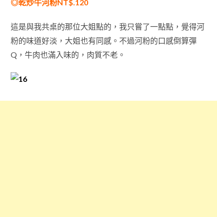
◎乾炒牛河粉NT$.120
這是與我共桌的那位大姐點的，我只嘗了一點點，覺得河
粉的味道好淡，大姐也有同感。不過河粉的口感倒算彈
Q，牛肉也滿入味的，肉質不老。