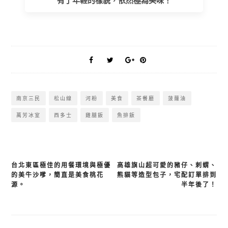
有了年輕的樣貌，依然極為美味！
南京三民
松山線
河粉
美食
茶餐廳
菠蘿油
萬芳冰室
西多士
雞腿飯
魚排飯
台北東區極佳的用餐環境與極優
高雄旗山超可愛的豬仔、刺蝟、
文
的美牛沙嗲，簡直是美食桃花
熊貓等造型包子，宅配訂單排到
章
源。
半年後了！
導
覽