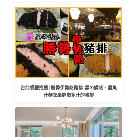
台北餐廳推薦│勝勢伊勢路豬排-黑の誘惑，墨魚
汁麵衣裹鮮嫩多汁的豬排