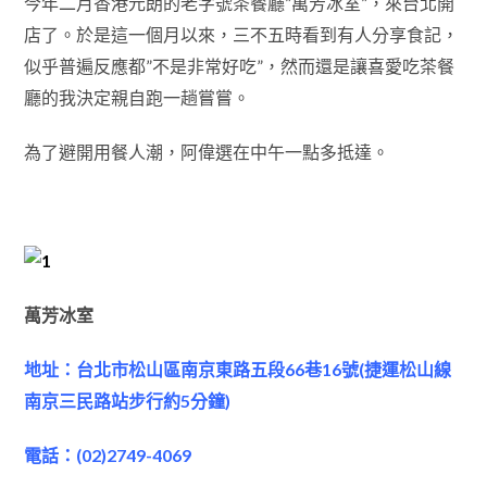
今年二月香港元朗的老字號茶餐廳”萬芳冰室”，來台北開
店了。於是這一個月以來，三不五時看到有人分享食記，
似乎普遍反應都”不是非常好吃”，然而還是讓喜愛吃茶餐
廳的我決定親自跑一趟嘗嘗。
為了避開用餐人潮，阿偉選在中午一點多抵達。
萬芳冰室
地址：台北市松山區南京東路五段66巷16號(捷運松山線
南京三民路站步行約5分鐘)
電話：(02)2749-4069