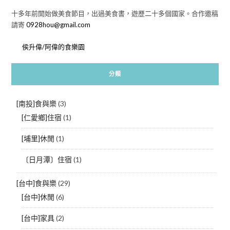
十多年前開始做美食節目，出過美食書，遊歷二十多個國家。合作邀稿
請寄
0928hou@gmail.com
侯升偉/阿偉的食樂園
分類
[南投]食與樂
(3)
[仁愛鄉]住宿
(1)
[埔里]休閒
(1)
〔日月潭〕住宿
(1)
[台中]食與樂
(29)
[台中]休閒
(6)
[台中]家具
(2)