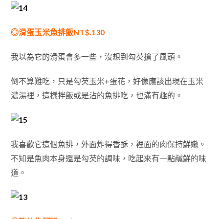
◎滑蛋玉米魚排飯NT$.130
我以為它的滑蛋會多一些，沒想到勾芡搶了風頭。
倒不算難吃，只是勾芡玉米+蛋花，好像應該出現在玉米
濃湯裡，這樣拌飯或是沾的魚排吃，也滿有趣的。
我喜歡它這個魚排，外面炸得香酥，裡面的肉保持鮮嫩。
不知是魚肉本身還是勾芡的調味，吃起來有一點鹹鮮的味
道。