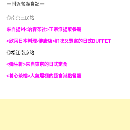
==附近餐廳食記==
◎南京三民站
來自揚州<冶春茶社>正宗淮揚菜餐廳
<欣葉日本料理-健康店>好吃又豐富的日式BUFFET
◎松江南京站
<彌生軒>來自東京的日式定食
<養心茶樓>人氣爆棚的蔬食港點餐廳