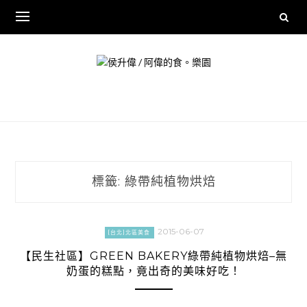
Skip
to
content
標籤:
綠帶純植物烘焙
2015-06-07
[台北]北區美食
【民生社區】GREEN BAKERY綠帶純植物烘焙–無
奶蛋的糕點，竟出奇的美味好吃！