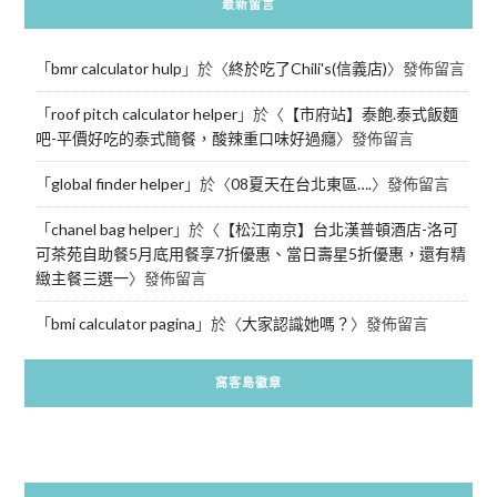
最新留言
「
bmr calculator hulp
」於〈
終於吃了Chili's(信義店)
〉發佈留言
「
roof pitch calculator helper
」於〈
【市府站】泰飽.泰式飯麵
吧-平價好吃的泰式簡餐，酸辣重口味好過癮
〉發佈留言
「
global finder helper
」於〈
08夏天在台北東區….
〉發佈留言
「
chanel bag helper
」於〈
【松江南京】台北漢普頓酒店-洛可
可茶苑自助餐5月底用餐享7折優惠、當日壽星5折優惠，還有精
緻主餐三選一
〉發佈留言
「
bmi calculator pagina
」於〈
大家認識她嗎？
〉發佈留言
窩客島徽章