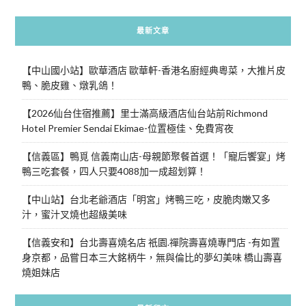
最新文章
【中山國小站】歐華酒店 歐華軒-香港名廚經典粵菜，大推片皮
鴨、脆皮雞、燉乳鴿！
【2026仙台住宿推薦】里士滿高級酒店仙台站前Richmond
Hotel Premier Sendai Ekimae-位置極佳、免費宵夜
【信義區】鴨覓 信義南山店-母親節聚餐首選！「寵后饗宴」烤
鴨三吃套餐，四人只要4088加一成超划算！
【中山站】台北老爺酒店「明宮」烤鴨三吃，皮脆肉嫩又多
汁，蜜汁叉燒也超級美味
【信義安和】台北壽喜燒名店 祇園.禪院壽喜燒專門店 -有如置
身京都，品嘗日本三大銘柄牛，無與倫比的夢幻美味 橋山壽喜
燒姐妹店