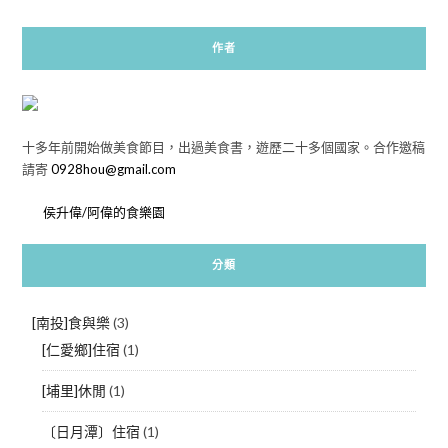
作者
十多年前開始做美食節目，出過美食書，遊歷二十多個國家。合作邀稿
請寄
0928hou@gmail.com
侯升偉/阿偉的食樂園
分類
[南投]食與樂
(3)
[仁愛鄉]住宿
(1)
[埔里]休閒
(1)
〔日月潭〕住宿
(1)