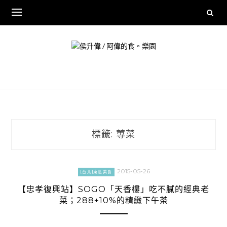
Skip
to
content
標籤:
蓴菜
2015-05-26
[台北]東區美食
【忠孝復興站】SOGO「天香樓」吃不膩的經典老
菜；288+10%的精緻下午茶