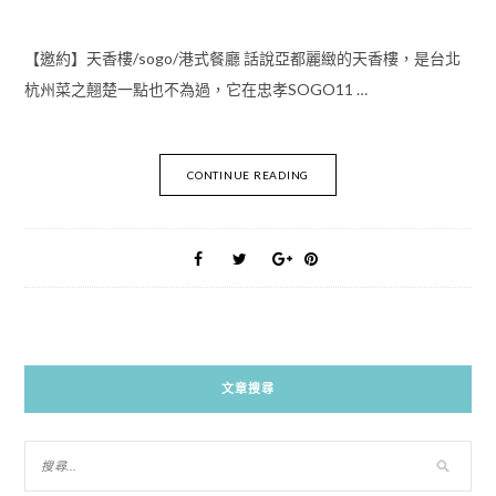
【邀約】天香樓/sogo/港式餐廳 話說亞都麗緻的天香樓，是台北
杭州菜之翹楚一點也不為過，它在忠孝SOGO11 …
CONTINUE READING
文章搜尋