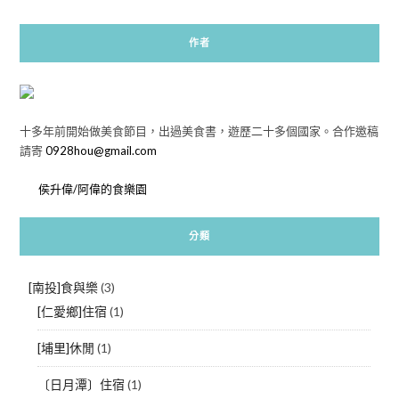
作者
十多年前開始做美食節目，出過美食書，遊歷二十多個國家。合作邀稿
請寄
0928hou@gmail.com
侯升偉/阿偉的食樂園
分類
[南投]食與樂
(3)
[仁愛鄉]住宿
(1)
[埔里]休閒
(1)
〔日月潭〕住宿
(1)