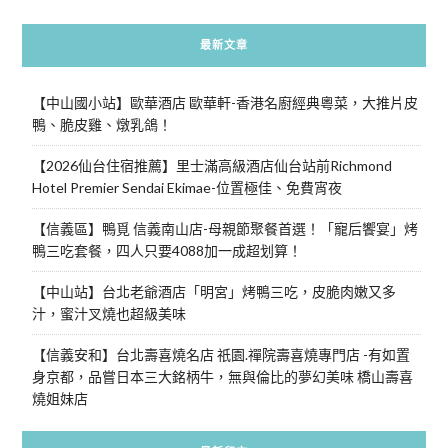
最新文章
【中山國小站】歐華酒店 歐華軒-香港名廚經典粵菜，大推片皮
鴨、脆皮雞、燉乳鴿！
【2026仙台住宿推薦】里士滿高級酒店仙台站前Richmond
Hotel Premier Sendai Ekimae-位置極佳、免費宵夜
【信義區】鴨覓 信義南山店-母親節聚餐首選！「寵后饗宴」烤
鴨三吃套餐，四人只要4088加一成超划算！
【中山站】台北老爺酒店「明宮」烤鴨三吃，皮脆肉嫩又多
汁，蜜汁叉燒也超級美味
【信義安和】台北壽喜燒名店 祇園.禪院壽喜燒專門店 -有如置
身京都，品嘗日本三大銘柄牛，無與倫比的夢幻美味 橋山壽喜
燒姐妹店