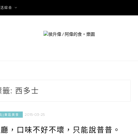
生活綜合
標籤:
西多士
2015-03-25
北]東區美食
餐廳，口味不好不壞，只能說普普。