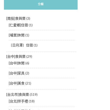
分類
[南投]食與樂
(3)
[仁愛鄉]住宿
(1)
[埔里]休閒
(1)
〔日月潭〕住宿
(1)
[台中]食與樂
(29)
[台中]休閒
(6)
[台中]家具
(2)
[台中]美食
(21)
[台北市]食與樂
(519)
[台北]伴手禮
(18)