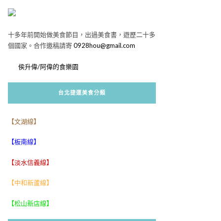
十多年前開始做美食節目，出過美食書，遊歷二十多
個國家。合作邀稿請寄
0928hou@gmail.com
侯升偉/阿偉的食樂園
台北捷運美食分類
【文湖線】
【板南線】
【淡水信義線】
【中和新蘆線】
【松山新店線】