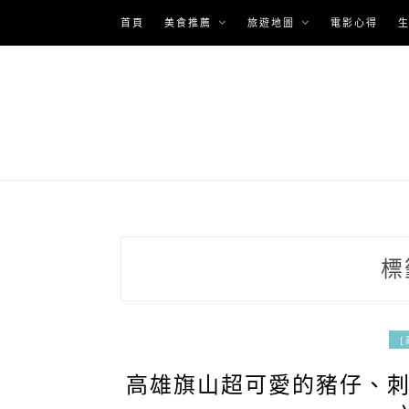
Skip
首頁
美食推薦
旅遊地圖
電影心得
to
content
標
[
高雄旗山超可愛的豬仔、