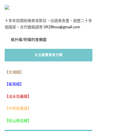
十多年前開始做美食節目，出過美食書，遊歷二十多
個國家。合作邀稿請寄
0928hou@gmail.com
侯升偉/阿偉的食樂園
台北捷運美食分類
【文湖線】
【板南線】
【淡水信義線】
【中和新蘆線】
【松山新店線】