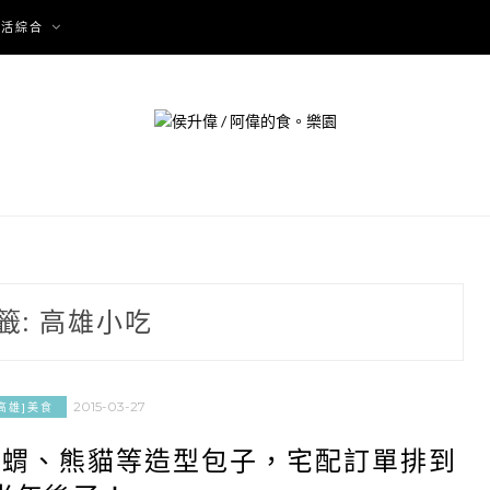
生活綜合
籤:
高雄小吃
2015-03-27
高雄]美食
刺蝟、熊貓等造型包子，宅配訂單排到