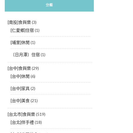
分類
[南投]食與樂
(3)
[仁愛鄉]住宿
(1)
[埔里]休閒
(1)
〔日月潭〕住宿
(1)
[台中]食與樂
(29)
[台中]休閒
(6)
[台中]家具
(2)
[台中]美食
(21)
[台北市]食與樂
(519)
[台北]伴手禮
(18)