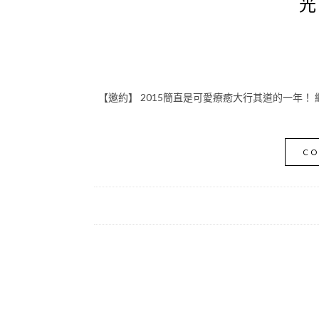
光
【邀約】 2015簡直是可愛療癒大行其道的一年！ 
CO