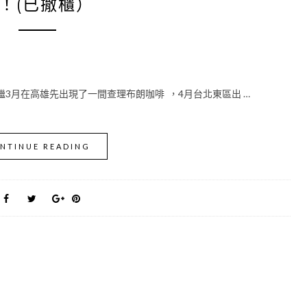
！(已撤櫃）
繼3月在高雄先出現了一間查理布朗咖啡 ，4月台北東區出 …
NTINUE READING