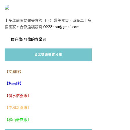
十多年前開始做美食節目，出過美食書，遊歷二十多
個國家。合作邀稿請寄
0928hou@gmail.com
侯升偉/阿偉的食樂園
台北捷運美食分類
【文湖線】
【板南線】
【淡水信義線】
【中和新蘆線】
【松山新店線】