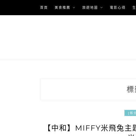
Skip
首頁
美食推薦
旅遊地圖
電影心得
to
content
標
[新
【中和】MIFFY米飛兔