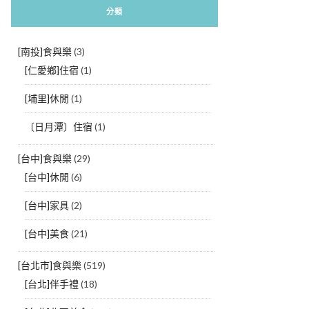
分類
[南投]食與樂
(3)
[仁愛鄉]住宿
(1)
[埔里]休閒
(1)
〔日月潭〕住宿
(1)
[台中]食與樂
(29)
[台中]休閒
(6)
[台中]家具
(2)
[台中]美食
(21)
[台北市]食與樂
(519)
[台北]伴手禮
(18)