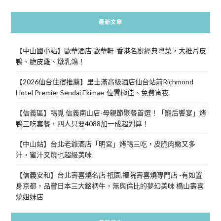
最新文章
【中山國小站】歐華酒店 歐華軒-香港名廚經典粵菜，大推片皮
鴨、脆皮雞、燉乳鴿！
【2026仙台住宿推薦】里士滿高級酒店仙台站前Richmond
Hotel Premier Sendai Ekimae-位置極佳、免費宵夜
【信義區】鴨覓 信義南山店-母親節聚餐首選！「寵后饗宴」烤
鴨三吃套餐，四人只要4088加一成超划算！
【中山站】台北老爺酒店「明宮」烤鴨三吃，皮脆肉嫩又多
汁，蜜汁叉燒也超級美味
【信義安和】台北壽喜燒名店 祇園.禪院壽喜燒專門店 -有如置
身京都，品嘗日本三大銘柄牛，無與倫比的夢幻美味 橋山壽喜
燒姐妹店