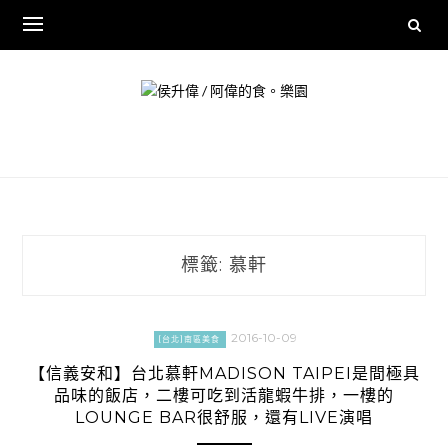
Skip
to
content
標籤:
慕軒
2016-10-09
[台北]南區美食
【信義安和】台北慕軒MADISON TAIPEI是間極具
品味的飯店，二樓可吃到活龍蝦牛排，一樓的
LOUNGE BAR很舒服，還有LIVE演唱