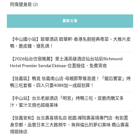
阿偉健身房
(2)
最新文章
【中山國小站】歐華酒店 歐華軒-香港名廚經典粵菜，大推片皮
鴨、脆皮雞、燉乳鴿！
【2026仙台住宿推薦】里士滿高級酒店仙台站前Richmond
Hotel Premier Sendai Ekimae-位置極佳、免費宵夜
【信義區】鴨覓 信義南山店-母親節聚餐首選！「寵后饗宴」烤
鴨三吃套餐，四人只要4088加一成超划算！
【中山站】台北老爺酒店「明宮」烤鴨三吃，皮脆肉嫩又多
汁，蜜汁叉燒也超級美味
【信義安和】台北壽喜燒名店 祇園.禪院壽喜燒專門店 -有如置
身京都，品嘗日本三大銘柄牛，無與倫比的夢幻美味 橋山壽喜
燒姐妹店