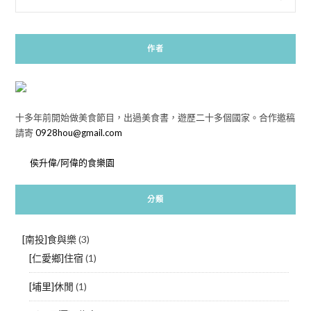
作者
十多年前開始做美食節目，出過美食書，遊歷二十多個國家。合作邀稿
請寄
0928hou@gmail.com
侯升偉/阿偉的食樂園
分類
[南投]食與樂
(3)
[仁愛鄉]住宿
(1)
[埔里]休閒
(1)