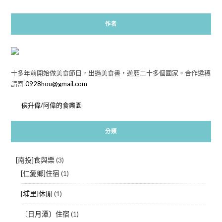
作者
十多年前開始做美食節目，出過美食書，遊歷二十多個國家。合作邀稿
請寄
0928hou@gmail.com
侯升偉/阿偉的食樂園
分類
[南投]食與樂
(3)
[仁愛鄉]住宿
(1)
[埔里]休閒
(1)
〔日月潭〕住宿
(1)