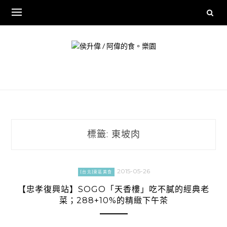
Skip
to
content
標籤:
東坡肉
2015-05-26
[台北]東區美食
【忠孝復興站】SOGO「天香樓」吃不膩的經典老
菜；288+10%的精緻下午茶