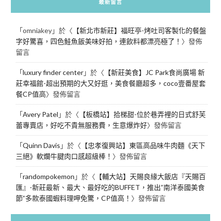
最新留言
「
omniakey
」於〈
【新北市新莊】福旺亭-烤吐司客製化的餐盤
字好驚喜，四色鮭魚飯美味好拍，連飲料都漂亮極了！
〉發佈
留言
「
luxury finder center
」於〈
【新莊美食】JC Park食尚廣場 新
莊幸福館-超出預期的大又好逛，美食餐廳超多，coco壹番屋套
餐CP值高
〉發佈留言
「
Avery Patel
」於〈
【板橋站】拾梯甜-位於巷弄裡的日式舒芙
蕾專賣店，好吃不貴無服務費，生意爆炸好
〉發佈留言
「
Quinn Davis
」於〈
【忠孝復興站】東區高品味牛肉麵《天下
三絕》軟爛牛腱肉口感超級棒！
〉發佈留言
「
randompokemon
」於〈
【輔大站】天賜良緣大飯店『天賜百
匯』-新莊最新、最大、最好吃的BUFFET，推出”南洋泰國美食
節”多款泰國蝦料理呷免驚，CP值高！
〉發佈留言