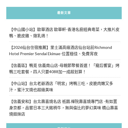
最新文章
【中山國小站】歐華酒店 歐華軒-香港名廚經典粵菜，大推片皮
鴨、脆皮雞、燉乳鴿！
【2026仙台住宿推薦】里士滿高級酒店仙台站前Richmond
Hotel Premier Sendai Ekimae-位置極佳、免費宵夜
【信義區】鴨覓 信義南山店-母親節聚餐首選！「寵后饗宴」烤
鴨三吃套餐，四人只要4088加一成超划算！
【中山站】台北老爺酒店「明宮」烤鴨三吃，皮脆肉嫩又多
汁，蜜汁叉燒也超級美味
【信義安和】台北壽喜燒名店 祇園.禪院壽喜燒專門店 -有如置
身京都，品嘗日本三大銘柄牛，無與倫比的夢幻美味 橋山壽喜
燒姐妹店