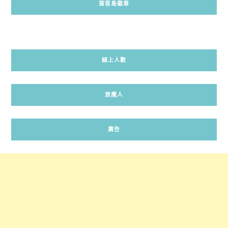
窩客島徽章
線上人數
旅魔人
廣告