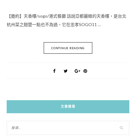
【邀約】天香樓/sogo/港式餐廳 話說亞都麗緻的天香樓，是台北
杭州菜之翹楚一點也不為過，它在忠孝SOGO11 …
CONTINUE READING
文章搜尋