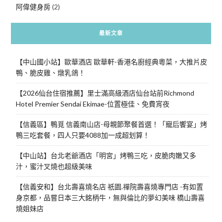
阿偉健身房
(2)
最新文章
【中山國小站】歐華酒店 歐華軒-香港名廚經典粵菜，大推片皮
鴨、脆皮雞、燉乳鴿！
【2026仙台住宿推薦】里士滿高級酒店仙台站前Richmond
Hotel Premier Sendai Ekimae-位置極佳、免費宵夜
【信義區】鴨覓 信義南山店-母親節聚餐首選！「寵后饗宴」烤
鴨三吃套餐，四人只要4088加一成超划算！
【中山站】台北老爺酒店「明宮」烤鴨三吃，皮脆肉嫩又多
汁，蜜汁叉燒也超級美味
【信義安和】台北壽喜燒名店 祇園.禪院壽喜燒專門店 -有如置
身京都，品嘗日本三大銘柄牛，無與倫比的夢幻美味 橋山壽喜
燒姐妹店