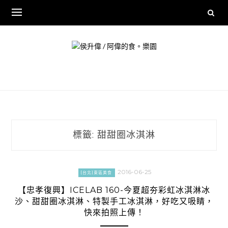
Skip
to
content
標籤:
甜甜圈冰淇淋
2016-06-25
[台北]東區美食
【忠孝復興】ICELAB 160-今夏超夯彩虹冰淇淋冰
沙、甜甜圈冰淇淋、特製手工冰淇淋，好吃又吸睛，
快來拍照上傳！