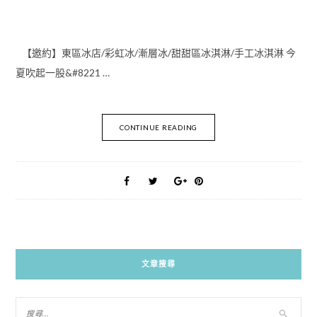
【邀約】東區冰店/彩虹冰/漸層冰/甜甜區冰淇淋/手工冰淇淋 今
夏吹起一股&#8221 …
CONTINUE READING
文章搜尋