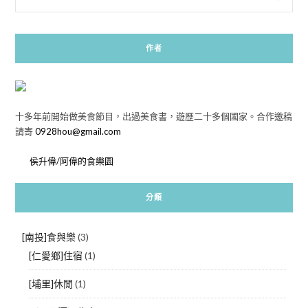
作者
十多年前開始做美食節目，出過美食書，遊歷二十多個國家。合作邀稿
請寄
0928hou@gmail.com
侯升偉/阿偉的食樂園
分類
[南投]食與樂
(3)
[仁愛鄉]住宿
(1)
[埔里]休閒
(1)