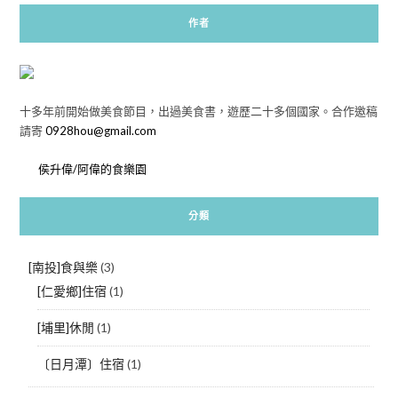
作者
十多年前開始做美食節目，出過美食書，遊歷二十多個國家。合作邀稿
請寄
0928hou@gmail.com
侯升偉/阿偉的食樂園
分類
[南投]食與樂
(3)
[仁愛鄉]住宿
(1)
[埔里]休閒
(1)
〔日月潭〕住宿
(1)