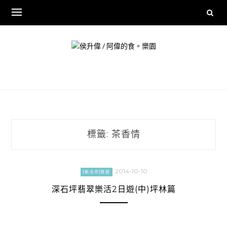
Skip
to
content
標籤:
茶香情
2014-10-10
[新北市]旅遊
深石坪翡翠樂活2日遊(中)坪林篇