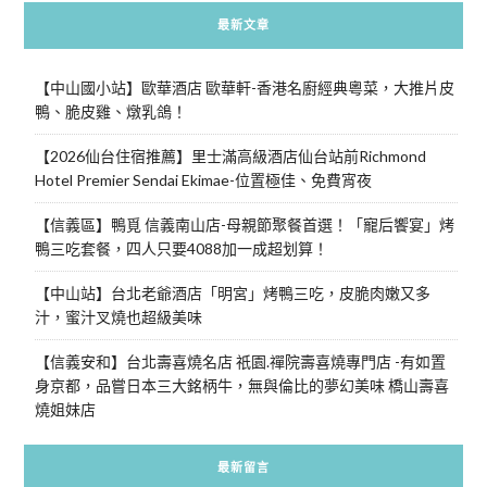
最新文章
【中山國小站】歐華酒店 歐華軒-香港名廚經典粵菜，大推片皮
鴨、脆皮雞、燉乳鴿！
【2026仙台住宿推薦】里士滿高級酒店仙台站前Richmond
Hotel Premier Sendai Ekimae-位置極佳、免費宵夜
【信義區】鴨覓 信義南山店-母親節聚餐首選！「寵后饗宴」烤
鴨三吃套餐，四人只要4088加一成超划算！
【中山站】台北老爺酒店「明宮」烤鴨三吃，皮脆肉嫩又多
汁，蜜汁叉燒也超級美味
【信義安和】台北壽喜燒名店 祇園.禪院壽喜燒專門店 -有如置
身京都，品嘗日本三大銘柄牛，無與倫比的夢幻美味 橋山壽喜
燒姐妹店
最新留言