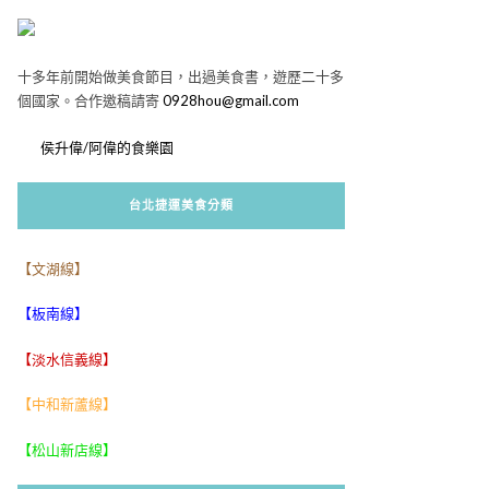
十多年前開始做美食節目，出過美食書，遊歷二十多
個國家。合作邀稿請寄
0928hou@gmail.com
侯升偉/阿偉的食樂園
台北捷運美食分類
【文湖線】
【板南線】
【淡水信義線】
【中和新蘆線】
【松山新店線】