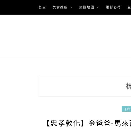
Skip
首頁
美食推薦
旅遊地圖
電影心得
to
content
[
【忠孝敦化】金爸爸-馬