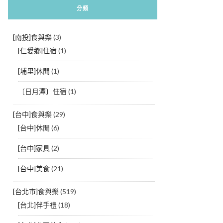
分類
[南投]食與樂
(3)
[仁愛鄉]住宿
(1)
[埔里]休閒
(1)
〔日月潭〕住宿
(1)
[台中]食與樂
(29)
[台中]休閒
(6)
[台中]家具
(2)
[台中]美食
(21)
[台北市]食與樂
(519)
[台北]伴手禮
(18)