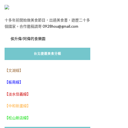
十多年前開始做美食節目，出過美食書，遊歷二十多
個國家。合作邀稿請寄
0928hou@gmail.com
侯升偉/阿偉的食樂園
台北捷運美食分類
【文湖線】
【板南線】
【淡水信義線】
【中和新蘆線】
【松山新店線】