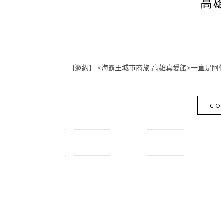
高
【邀約】 <海霸王城市商旅-高雄真愛館>一直是阿偉非
CO