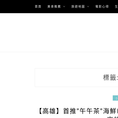
Skip
首頁
美食推薦
旅遊地圖
電影心得
to
content
標籤
【高雄】首推”午午茶”海鮮B