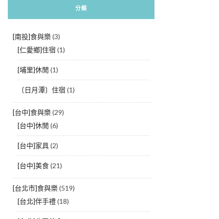
分類
[南投]食與樂
(3)
[仁愛鄉]住宿
(1)
[埔里]休閒
(1)
〔日月潭〕住宿
(1)
[台中]食與樂
(29)
[台中]休閒
(6)
[台中]家具
(2)
[台中]美食
(21)
[台北市]食與樂
(519)
[台北]伴手禮
(18)