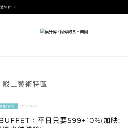
生活綜合
:
駁二藝術特區
2015-06-17
[高雄]美食
UFFET，平日只要599+10%(加映: