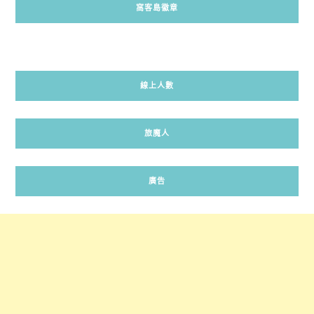
窩客島徽章
線上人數
旅魔人
廣告