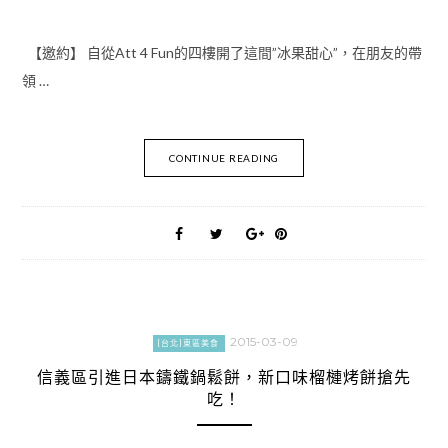
【邀約】 自從Att 4 Fun的四樓開了這間”冰果甜心”，在朋友的帶
領 …
CONTINUE READING
2015-03-09
[台北]東區美食
信義區引進日本鑄鐵鍋鬆餅，新口味榴槤烤餅搶先
吃！