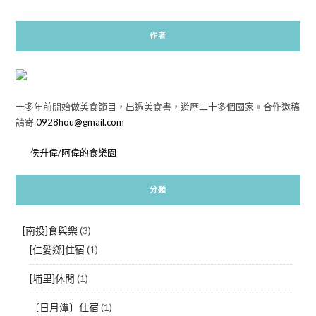
作者
十多年前開始做美食節目，出過美食書，遊歷二十多個國家。合作邀稿
請寄
0928hou@gmail.com
侯升偉/阿偉的食樂園
分類
[南投]食與樂
(3)
[仁愛鄉]住宿
(1)
[埔里]休閒
(1)
〔日月潭〕住宿
(1)