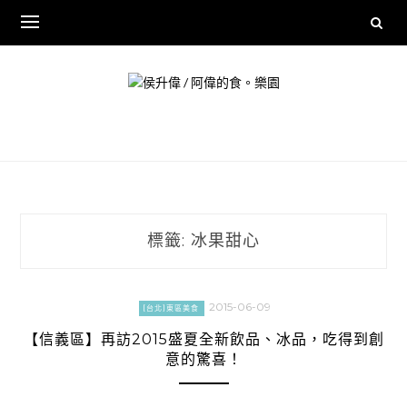
Skip
to
content
標籤:
冰果甜心
2015-06-09
[台北]東區美食
【信義區】再訪2015盛夏全新飲品、冰品，吃得到創
意的驚喜！