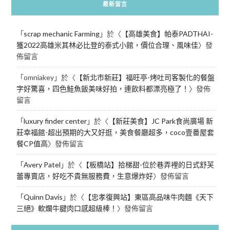
最新留言
「
scrap mechanic Farming
」於〈
【高雄美食】帕泰PADTHAI-
獲2022高雄米其林必比登的泰式小館，價位合理、風味佳
〉發
佈留言
「
omniakey
」於〈
【新北市新莊】福旺亭-烤吐司客製化的餐盤
字好驚喜，四色鮭魚飯美味好拍，連飲料都漂亮極了！
〉發佈
留言
「
luxury finder center
」於〈
【新莊美食】JC Park食尚廣場 新
莊幸福館-超出預期的大又好逛，美食餐廳超多，coco壹番屋套
餐CP值高
〉發佈留言
「
Avery Patel
」於〈
【板橋站】拾梯甜-位於巷弄裡的日式舒芙
蕾專賣店，好吃不貴無服務費，生意爆炸好
〉發佈留言
「
Quinn Davis
」於〈
【忠孝復興站】東區高品味牛肉麵《天下
三絕》軟爛牛腱肉口感超級棒！
〉發佈留言