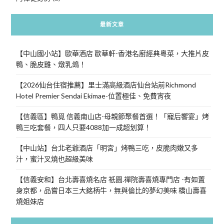
最新文章
【中山國小站】歐華酒店 歐華軒-香港名廚經典粵菜，大推片皮
鴨、脆皮雞、燉乳鴿！
【2026仙台住宿推薦】里士滿高級酒店仙台站前Richmond
Hotel Premier Sendai Ekimae-位置極佳、免費宵夜
【信義區】鴨覓 信義南山店-母親節聚餐首選！「寵后饗宴」烤
鴨三吃套餐，四人只要4088加一成超划算！
【中山站】台北老爺酒店「明宮」烤鴨三吃，皮脆肉嫩又多
汁，蜜汁叉燒也超級美味
【信義安和】台北壽喜燒名店 祇園.禪院壽喜燒專門店 -有如置
身京都，品嘗日本三大銘柄牛，無與倫比的夢幻美味 橋山壽喜
燒姐妹店