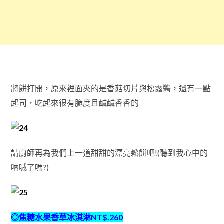
將餅打開，原來裡面夾的是香菇切片與松露醬，還有一點
起司，吃起來很有脆度且鹹鹹香香的
請廚師再為我們上一道甜甜的漂亮鬆餅吧!(聽到我心中的
吶喊了嗎?)
◎焦糖水果香草冰淇淋NT$.260