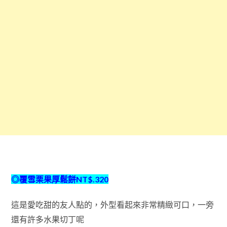
◎覆雪栗果厚鬆餅NT$.320
這是愛吃甜的友人點的，外型看起來非常精緻可口，一旁
還有許多水果切丁呢