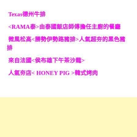
Texas德州牛排
<RAMA泰>由泰國飯店師傅擔任主廚的餐廳
微風松高<勝勢伊勢路豬排>人氣超夯的黑色豬
排
來自法國<侯布雄下午茶沙龍>
人氣夯店< HONEY PIG >韓式烤肉