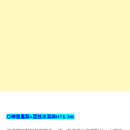
◎檸香鳳梨+荔枝冰淇淋NT$.340