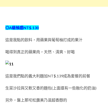
◎A級柚惑NT$.130
這是我點的飲料，用蘋果與葡萄柚打成的果汁
喝得到真正的蘋果肉，天然、清爽、好喝
這是我們點的義大利麵加NT$.139成為套餐的前餐
生菜沙拉與又軟又香的麵包(上面還有一些融化的奶油)
另外，盤上那坨松露美乃滋超香醇的