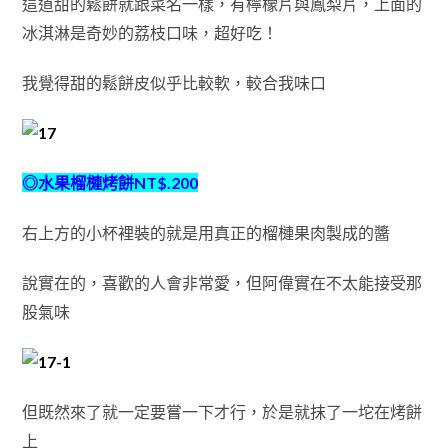
這道甜的鬆餅就跟菜名一樣，有檸檬片與鳳梨片，上面的
冰淇淋是奇妙的荔枝口味，超好吃！
我覺得甜的鬆餅皮似乎比較軟，較合我味口
◎水果榴槤烤餅NT$.200
右上方的小杯裡裝的就是用真正的榴槤果肉製成的醬
說實在的，喜歡的人會非常愛，但阿偉實在不太能接受那
股氣味
但既然來了就一定要嘗一下才行，於是就抹了一坨在烤餅
上