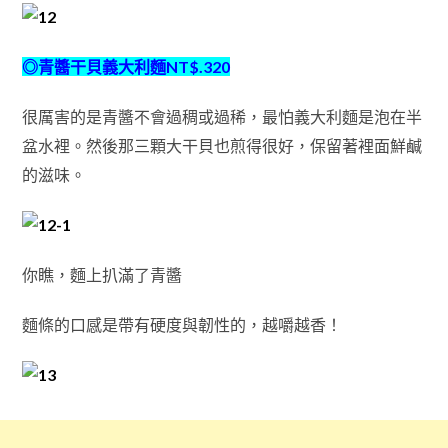
◎青醬干貝義大利麵NT$.320
很厲害的是青醬不會過稠或過稀，最怕義大利麵是泡在半
盆水裡。
然後那三顆大干貝也煎得很好，保留著裡面鮮鹹
的滋味。
你瞧，麵上扒滿了青醬
麵條的口感是帶有硬度與韌性的，越嚼越香！