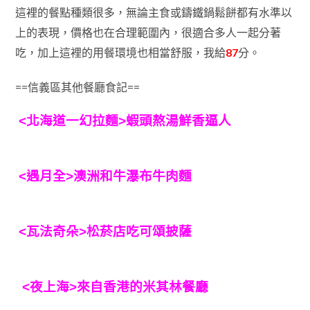
這裡的餐點種類很多，無論主食或鑄鐵鍋鬆餅都有水準以
上的表現，價格也在合理範圍內，很適合多人一起分著
吃，加上這裡的用餐環境也相當舒服，我給
87
分。
==信義區其他餐廳食記==
<北海道一幻拉麵>蝦頭熬湯鮮香逼人
<遇月全>澳洲和牛瀑布牛肉麵
<瓦法奇朵>松菸店吃可頌披薩
<夜上海>來自香港的米其林餐廳