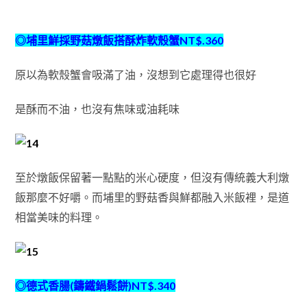
◎埔里鮮採野菇燉飯搭酥炸軟殼蟹NT$.360
原以為軟殼蟹會吸滿了油，沒想到它處理得也很好
是酥而不油，也沒有焦味或油耗味
至於燉飯保留著一點點的米心硬度，但沒有傳統義大利燉
飯那麼不好嚼。而埔里的野菇香與鮮都融入米飯裡，是道
相當美味的料理。
◎德式香腸(鑄鐵鍋鬆餅)NT$.340