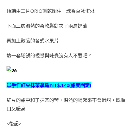
頂端由三片ORIO餅乾圍住一球香草冰淇淋
下面三層溫熱的柔軟鬆餅夾了兩層奶油
再加上散落的各式水果片
這一套鬆餅的視覺與味覺沒有人不愛吧!?
◎手作紅豆抹茶拿鐵 NT$.140(甜度固定)
紅豆的甜中和了抹茶的苦，溫熱的喝起來不會過甜，既順
口又暖身
<後記>