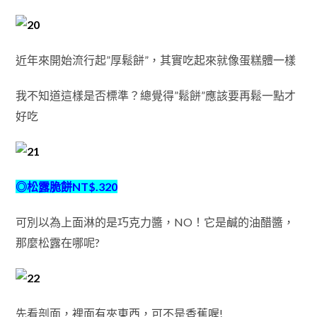
近年來開始流行起”厚鬆餅”，其實吃起來就像蛋糕體一樣
我不知道這樣是否標準？總覺得”鬆餅”應該要再鬆一點才
好吃
◎松露脆餅NT$.320
可別以為上面淋的是巧克力醬，NO！它是鹹的油醋醬，
那麼松露在哪呢?
先看剖面，裡面有夾東西，可不是香蕉喔!