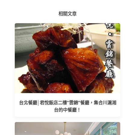
相關文章
台北餐廳│君悅飯店二樓"雲錦"餐廳，集合川滬湘
台的中餐廳！