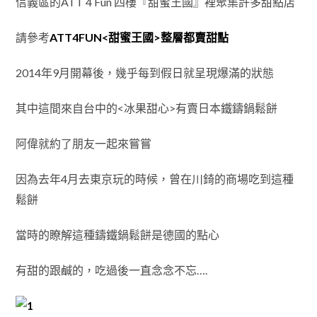
信義區的ATT 4 Fun 四樓『甜蜜王國』裡聚集許多甜點店
請參考
ATT4FUN<甜蜜王國>整層都賣甜點
2014年9月開幕後，幾乎每到假日就呈現爆滿的狀態
其中這間來自台中的<冰果甜心>有賣日本鐵鑄鍋鬆餅
阿偉就約了朋友一起來嘗嘗
因為去年4月去東京玩的時候，曾在川錡的商場吃到這種
鬆餅
當時的瞭解這種鑄鐵鍋鬆餅是德國的點心
有甜的跟鹹的，吃過後一直念念不忘….