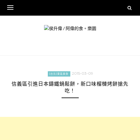
Skip
to
content
2015-03-09
[台北]東區美食
信義區引進日本鑄鐵鍋鬆餅，新口味榴槤烤餅搶先
吃！