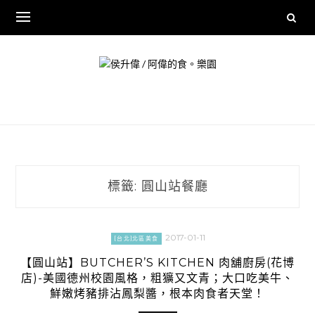
Skip
to
content
標籤:
圓山站餐廳
2017-01-11
[台北]北區美食
【圓山站】BUTCHER’S KITCHEN 肉舖廚房(花博
店)-美國德州校園風格，粗獷又文青；大口吃美牛、
鮮嫩烤豬排沾鳳梨醬，根本肉食者天堂！