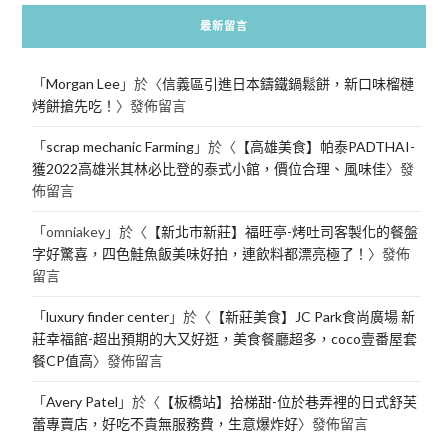
最新留言
「
Morgan Lee
」於〈
信義區引進日本鑄鐵鍋鬆餅，新口味榴槤
烤餅搶先吃！
〉發佈留言
「
scrap mechanic Farming
」於〈
【高雄美食】帕泰PADTHAI-
獲2022高雄米其林必比登的泰式小館，價位合理、風味佳
〉發
佈留言
「
omniakey
」於〈
【新北市新莊】福旺亭-烤吐司客製化的餐盤
字好驚喜，四色鮭魚飯美味好拍，連飲料都漂亮極了！
〉發佈
留言
「
luxury finder center
」於〈
【新莊美食】JC Park食尚廣場 新
莊幸福館-超出預期的大又好逛，美食餐廳超多，coco壹番屋套
餐CP值高
〉發佈留言
「
Avery Patel
」於〈
【板橋站】拾梯甜-位於巷弄裡的日式舒芙
蕾專賣店，好吃不貴無服務費，生意爆炸好
〉發佈留言