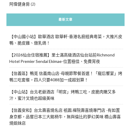
阿偉健身房
(2)
最新文章
【中山國小站】歐華酒店 歐華軒-香港名廚經典粵菜，大推片皮
鴨、脆皮雞、燉乳鴿！
【2026仙台住宿推薦】里士滿高級酒店仙台站前Richmond
Hotel Premier Sendai Ekimae-位置極佳、免費宵夜
【信義區】鴨覓 信義南山店-母親節聚餐首選！「寵后饗宴」烤
鴨三吃套餐，四人只要4088加一成超划算！
【中山站】台北老爺酒店「明宮」烤鴨三吃，皮脆肉嫩又多
汁，蜜汁叉燒也超級美味
【信義安和】台北壽喜燒名店 祇園.禪院壽喜燒專門店 -有如置
身京都，品嘗日本三大銘柄牛，無與倫比的夢幻美味 橋山壽喜
燒姐妹店