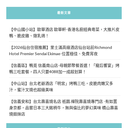
最新文章
【中山國小站】歐華酒店 歐華軒-香港名廚經典粵菜，大推片皮
鴨、脆皮雞、燉乳鴿！
【2026仙台住宿推薦】里士滿高級酒店仙台站前Richmond
Hotel Premier Sendai Ekimae-位置極佳、免費宵夜
【信義區】鴨覓 信義南山店-母親節聚餐首選！「寵后饗宴」烤
鴨三吃套餐，四人只要4088加一成超划算！
【中山站】台北老爺酒店「明宮」烤鴨三吃，皮脆肉嫩又多
汁，蜜汁叉燒也超級美味
【信義安和】台北壽喜燒名店 祇園.禪院壽喜燒專門店 -有如置
身京都，品嘗日本三大銘柄牛，無與倫比的夢幻美味 橋山壽喜
燒姐妹店