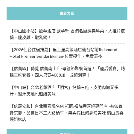
最新文章
【中山國小站】歐華酒店 歐華軒-香港名廚經典粵菜，大推片皮
鴨、脆皮雞、燉乳鴿！
【2026仙台住宿推薦】里士滿高級酒店仙台站前Richmond
Hotel Premier Sendai Ekimae-位置極佳、免費宵夜
【信義區】鴨覓 信義南山店-母親節聚餐首選！「寵后饗宴」烤
鴨三吃套餐，四人只要4088加一成超划算！
【中山站】台北老爺酒店「明宮」烤鴨三吃，皮脆肉嫩又多
汁，蜜汁叉燒也超級美味
【信義安和】台北壽喜燒名店 祇園.禪院壽喜燒專門店 -有如置
身京都，品嘗日本三大銘柄牛，無與倫比的夢幻美味 橋山壽喜
燒姐妹店