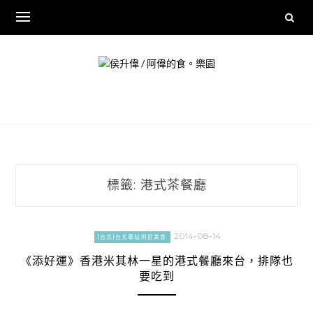
Skip
to
content
標籤:
港式茶餐廳
2014-08-14
[台北]台北車站附近美食
《添好運》香港米其林一星的港式餐廳來台，排隊也
要吃到