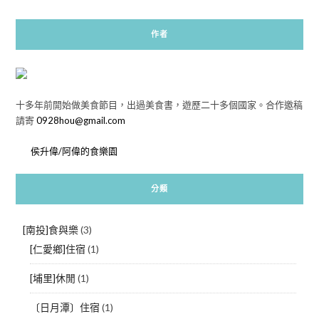
作者
十多年前開始做美食節目，出過美食書，遊歷二十多個國家。合作邀稿
請寄
0928hou@gmail.com
侯升偉/阿偉的食樂園
分類
[南投]食與樂
(3)
[仁愛鄉]住宿
(1)
[埔里]休閒
(1)
〔日月潭〕住宿
(1)