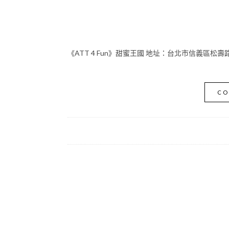
《ATT 4 Fun》甜蜜王國 地址：台北市信義區松壽路1
CO