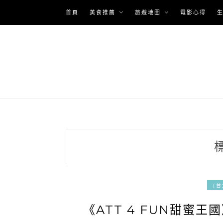
Skip
首頁
美食推薦
旅遊地圖
電影心得
to
content
[
《ATT 4 FUN甜蜜王