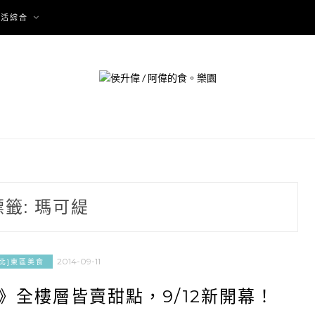
生活綜合
標籤:
瑪可緹
2014-09-11
台北]東區美食
國》全樓層皆賣甜點，9/12新開幕！