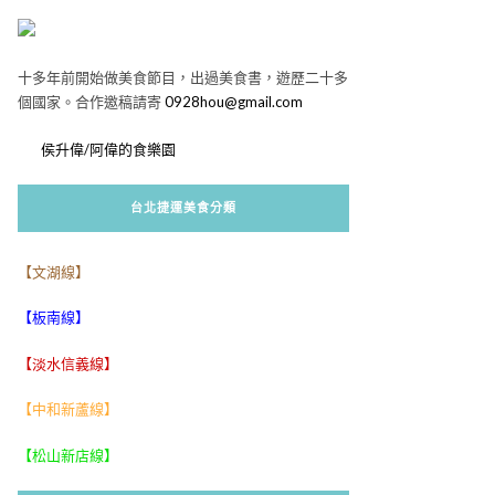
十多年前開始做美食節目，出過美食書，遊歷二十多
個國家。合作邀稿請寄
0928hou@gmail.com
侯升偉/阿偉的食樂園
台北捷運美食分類
【文湖線】
【板南線】
【淡水信義線】
【中和新蘆線】
【松山新店線】