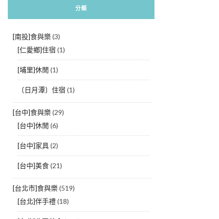
分類
[南投]食與樂
(3)
[仁愛鄉]住宿
(1)
[埔里]休閒
(1)
〔日月潭〕住宿
(1)
[台中]食與樂
(29)
[台中]休閒
(6)
[台中]家具
(2)
[台中]美食
(21)
[台北市]食與樂
(519)
[台北]伴手禮
(18)