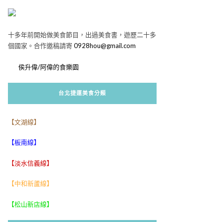
十多年前開始做美食節目，出過美食書，遊歷二十多
個國家。合作邀稿請寄
0928hou@gmail.com
侯升偉/阿偉的食樂園
台北捷運美食分類
【文湖線】
【板南線】
【淡水信義線】
【中和新蘆線】
【松山新店線】