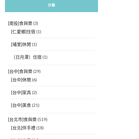
分類
[南投]食與樂
(3)
[仁愛鄉]住宿
(1)
[埔里]休閒
(1)
〔日月潭〕住宿
(1)
[台中]食與樂
(29)
[台中]休閒
(6)
[台中]家具
(2)
[台中]美食
(21)
[台北市]食與樂
(519)
[台北]伴手禮
(18)