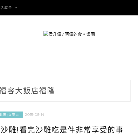
生活綜合
福容大飯店福隆
2015-05-14
新北市]貢寮區
隆沙雕!看完沙雕吃是件非常享受的事