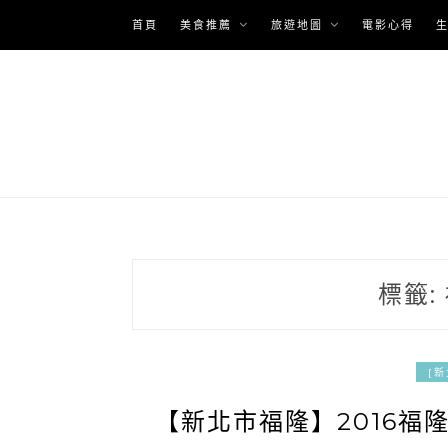
Skip
首頁
美食推薦
旅遊地圖
電影心得
to
content
標籤:
[
【新北市福隆】2016福