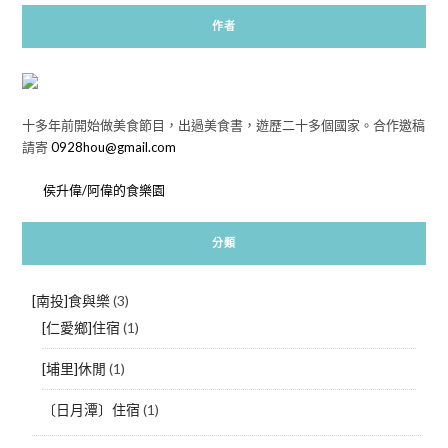
作者
十多年前開始做美食節目，出過美食書，遊歷二十多個國家。合作邀稿
請寄
0928hou@gmail.com
侯升偉/阿偉的食樂園
分類
[南投]食與樂
(3)
[仁愛鄉]住宿
(1)
[埔里]休閒
(1)
〔日月潭〕住宿
(1)