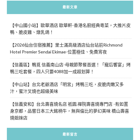
最新文章
【中山國小站】歐華酒店 歐華軒-香港名廚經典粵菜，大推片皮
鴨、脆皮雞、燉乳鴿！
【2026仙台住宿推薦】里士滿高級酒店仙台站前Richmond
Hotel Premier Sendai Ekimae-位置極佳、免費宵夜
【信義區】鴨覓 信義南山店-母親節聚餐首選！「寵后饗宴」烤
鴨三吃套餐，四人只要4088加一成超划算！
【中山站】台北老爺酒店「明宮」烤鴨三吃，皮脆肉嫩又多
汁，蜜汁叉燒也超級美味
【信義安和】台北壽喜燒名店 祇園.禪院壽喜燒專門店 -有如置
身京都，品嘗日本三大銘柄牛，無與倫比的夢幻美味 橋山壽喜
燒姐妹店
最新留言