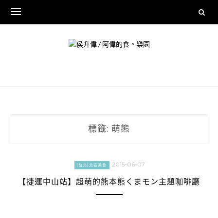
Skip
to
content
標籤:
萌熊
2015-06-07
[台北]北區美食
【捷運中山站】超萌的熊本熊くまモン主題咖啡廳