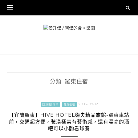
Skip
to
content
分類:
羅東住宿
2018-07-12
[宜蘭]食與樂
羅東住宿
【宜蘭羅東】HIVE HOTEL嗨夫精品旅館-羅東車站
前，交通超方便，裝潢極美有藝術感，還有漂亮的酒
吧可以小酌看球賽