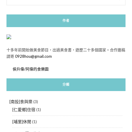
作者
十多年前開始做美食節目，出過美食書，遊歷二十多個國家。合作邀稿
請寄
0928hou@gmail.com
侯升偉/阿偉的食樂園
分類
[南投]食與樂
(3)
[仁愛鄉]住宿
(1)
[埔里]休閒
(1)