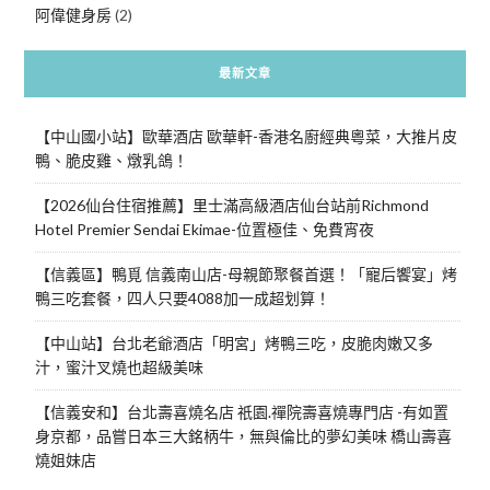
阿偉健身房
(2)
最新文章
【中山國小站】歐華酒店 歐華軒-香港名廚經典粵菜，大推片皮
鴨、脆皮雞、燉乳鴿！
【2026仙台住宿推薦】里士滿高級酒店仙台站前Richmond
Hotel Premier Sendai Ekimae-位置極佳、免費宵夜
【信義區】鴨覓 信義南山店-母親節聚餐首選！「寵后饗宴」烤
鴨三吃套餐，四人只要4088加一成超划算！
【中山站】台北老爺酒店「明宮」烤鴨三吃，皮脆肉嫩又多
汁，蜜汁叉燒也超級美味
【信義安和】台北壽喜燒名店 祇園.禪院壽喜燒專門店 -有如置
身京都，品嘗日本三大銘柄牛，無與倫比的夢幻美味 橋山壽喜
燒姐妹店