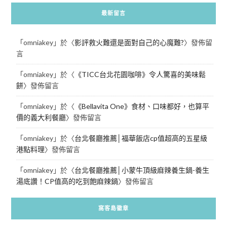
最新留言
「
omniakey
」於〈
影評救火難還是面對自己的心魔難?
〉發佈留
言
「
omniakey
」於〈
《TICC台北花園咖啡》令人驚喜的美味鬆
餅
〉發佈留言
「
omniakey
」於〈
《Bellavita One》食材、口味都好，也算平
價的義大利餐廳
〉發佈留言
「
omniakey
」於〈
台北餐廳推薦│福華飯店cp值超高的五星級
港點料理
〉發佈留言
「
omniakey
」於〈
台北餐廳推薦│小蒙牛頂級麻辣養生鍋-養生
湯底讚！CP值高的吃到飽麻辣鍋
〉發佈留言
窩客島徽章