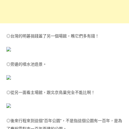
◎台灣的明碁捐錢蓋了另一個場館，瞧它們多有錢！
◎旁邊的噴水池造景。
◎從另一面看主場館，跟北京鳥巢完全不能比啊！
◎後來行程來到這個"百年公園"，不是指這個公園有一百年，是為
了慶祝雪梨市一百年而建的公園。