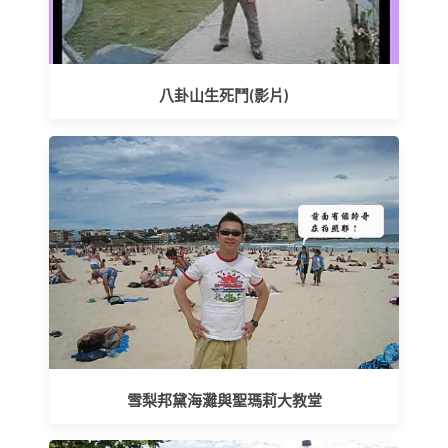
八卦山生死鬥(影片)
雪梨邦黛海灘與聖瑪莉大教堂