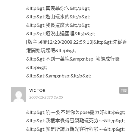
&lt;p&gt;真羨慕你ㄟ&lt;/p&gt;
&lt;p&gt;遊山玩水的&lt;/p&gt;
&lt;p&gt;我長這麼大&lt;/p&gt;
&lt;p&gt;還沒出過國哩&lt;/p&gt;
[版主回覆12/23/2008 22:59:13]&lt;p&gt;先從香
港開始玩起吧&lt;/p&gt;
&lt;p&gt;不到一萬塊&amp;nbsp; 就能成行囉
&lt;/p&gt;
&lt;p&gt;&amp;nbsp;&lt;/p&gt;
VICTOR
回覆
2008-12-2323:26:25
&lt;p&gt;吼~~要不是你ㄉpose擺ㄉ好&lt;/p&gt;
&lt;p&gt;我根本覺得雪梨難玩死ㄌ~~&lt;/p&gt;
&lt;p&gt;就是所謂ㄉ觀光客行程啦~~&lt;/p&gt;