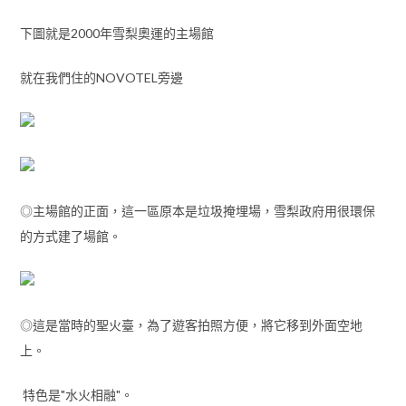
下圖就是2000年雪梨奧運的主場館
就在我們住的NOVOTEL旁邊
◎主場館的正面，這一區原本是垃圾掩埋場，雪梨政府用很環保
的方式建了場館。
◎這是當時的聖火臺，為了遊客拍照方便，將它移到外面空地
上。
特色是"水火相融"。