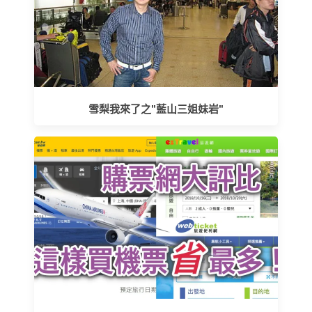
雪梨我來了之"藍山三姐妹岩"