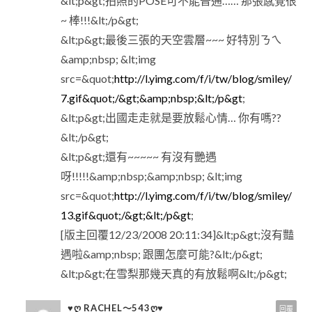
&lt;p&gt;拍照的POSE可不能普通…… 那張感覺很
~ 棒!!!&lt;/p&gt;
&lt;p&gt;最後三張的天空雲層~~~ 好特別ㄋㄟ
&amp;nbsp; &lt;img
src=&quot;
http://l.yimg.com/f/i/tw/blog/smiley/
7.gif&quot;/&gt;&amp;nbsp;&lt;/p&gt
;
&lt;p&gt;出國走走就是要放鬆心情… 你有嗎??
&lt;/p&gt;
&lt;p&gt;還有~~~~~ 有沒有艷遇
呀!!!!!&amp;nbsp;&amp;nbsp; &lt;img
src=&quot;
http://l.yimg.com/f/i/tw/blog/smiley/
13.gif&quot;/&gt;&lt;/p&gt
;
[版主回覆12/23/2008 20:11:34]&lt;p&gt;沒有豔
遇啦&amp;nbsp; 跟團怎麼可能?&lt;/p&gt;
&lt;p&gt;在雪梨那幾天真的有放鬆啊&lt;/p&gt;
♥Ღ RACHEL～543Ღ♥
回覆