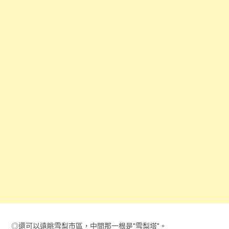
◎還可以遠眺雪梨市區，中間那一根是"雪梨塔"。