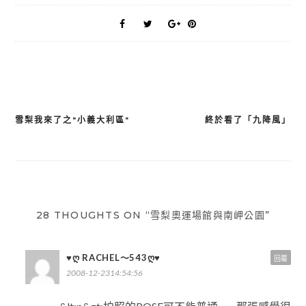
雪梨我來了之"小義大利區"
終於看了「九降風」
文
章
導
覽
28 THOUGHTS ON “雪梨奧運場館與南岬公園”
♥Ღ RACHEL～543Ღ♥
回覆
2008-12-2314:54:56