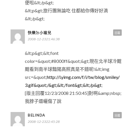
便啦&lt;/p&gt;
&lt;p&gt;旅行團無論吃 住都給你傳好好滴
&lt;/p&gt;
快樂ㄉ小瑜兒
回覆
2008-12-2321:46:38
&lt;p&gt;&lt;font
color=&quot;#8000ff&quot;&gt;現在北半球冷颼
颼看到南半球豔陽高照真是不錯呢!&lt;img
src=&quot;
http://l.yimg.com/f/i/tw/blog/smiley/
3.gif&quot;/&gt;&lt;/font&gt;&lt;/p&gt
;
[版主回覆12/23/2008 21:50:45]對啊&amp;nbsp;
我脖子還曬傷了說
BELINDA
回覆
2008-12-2322:45:28