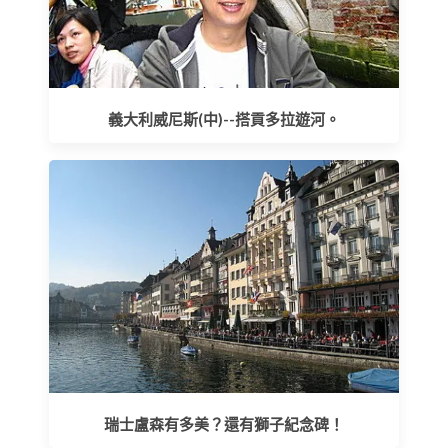
義大利威尼斯(中)--搭貢多拉遊河。
瑞士盧森有多美？還有獅子紀念碑！