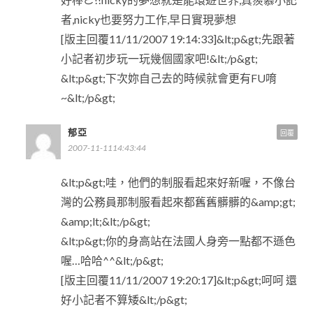
者,nicky也要努力工作,早日實現夢想
[版主回覆11/11/2007 19:14:33]&lt;p&gt;先跟著
小記者初步玩一玩幾個國家吧!&lt;/p&gt;
&lt;p&gt;下次妳自己去的時候就會更有FU唷
~&lt;/p&gt;
郁亞
回覆
2007-11-1114:43:44
&lt;p&gt;哇，他們的制服看起來好新喔，不像台
灣的公務員那制服看起來都舊舊髒髒的&amp;gt;
&amp;lt;&lt;/p&gt;
&lt;p&gt;你的身高站在法國人身旁一點都不遜色
喔…哈哈^^&lt;/p&gt;
[版主回覆11/11/2007 19:20:17]&lt;p&gt;呵呵 還
好小記者不算矮&lt;/p&gt;