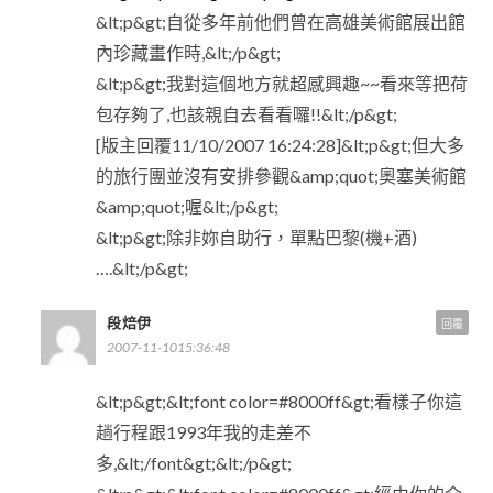
&lt;p&gt;自從多年前他們曾在高雄美術館展出館
內珍藏畫作時,&lt;/p&gt;
&lt;p&gt;我對這個地方就超感興趣~~看來等把荷
包存夠了,也該親自去看看囉!!&lt;/p&gt;
[版主回覆11/10/2007 16:24:28]&lt;p&gt;但大多
的旅行團並沒有安排參觀&amp;quot;奧塞美術館
&amp;quot;喔&lt;/p&gt;
&lt;p&gt;除非妳自助行，單點巴黎(機+酒)
….&lt;/p&gt;
段焙伊
回覆
2007-11-1015:36:48
&lt;p&gt;&lt;font color=#8000ff&gt;看樣子你這
趟行程跟1993年我的走差不
多,&lt;/font&gt;&lt;/p&gt;