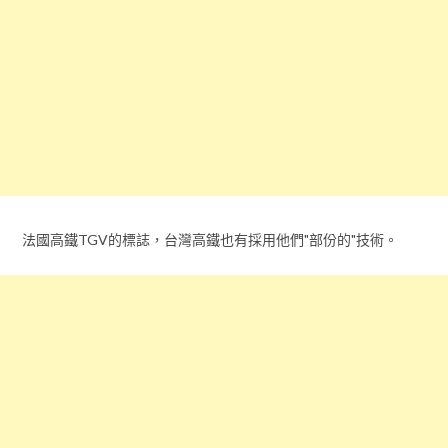
法國高鐵TGV的標誌，台灣高鐵也有採用他們"部份的"技術。