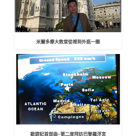
米蘭多摩大教堂從裡到外逛一圈
歐遊記首部曲~第二度拜訪巴黎羅浮宮