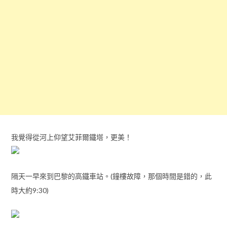
我覺得從河上仰望艾菲爾鐵塔，更美！
隔天一早來到巴黎的高鐵車站。(鐘樓故障，那個時間是錯的，此
時大約9:30)