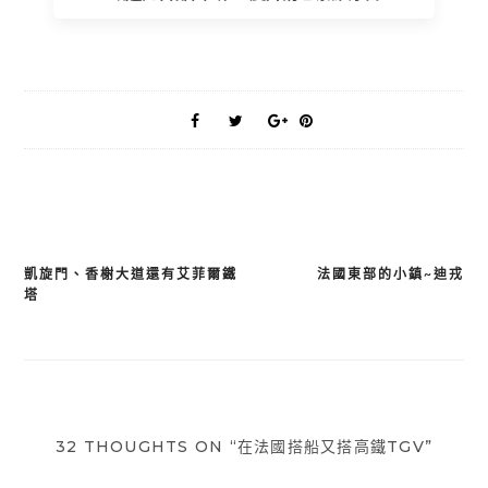
凱旋門、香榭大道還有艾菲爾鐵
法國東部的小鎮~迪戎
文
塔
章
導
覽
32 THOUGHTS ON “在法國搭船又搭高鐵TGV”