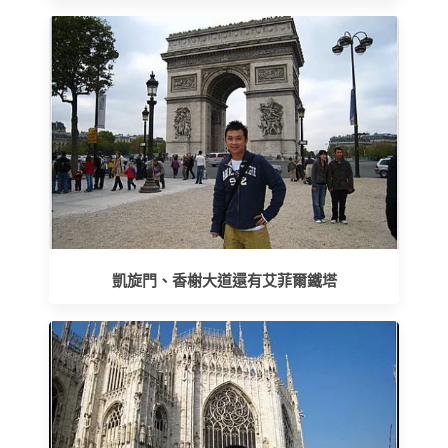
凱旋門、香榭大道還有艾菲爾鐵塔