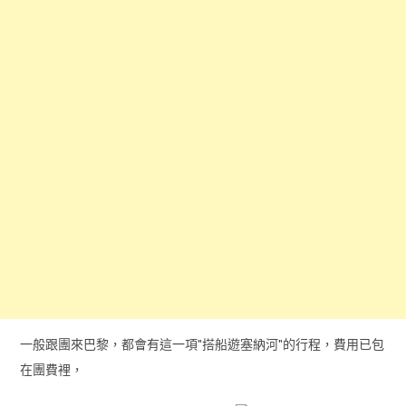
一般跟團來巴黎，都會有這一項"搭船遊塞納河"的行程，費用已包
在團費裡，