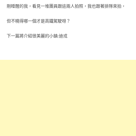
剛睡醒的我，看見一堆團員跟這兩人拍照，我也跟著排隊來拍，
但不曉得哪一個才是高鐵駕駛呀？
下一篇將介紹很美麗的小鎮:迪戎