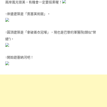
兩岸風光很美，有機會一定要搭乘喔！
↑岸邊建築是「奧塞美術館」。
↑圓頂建築是「拿破崙衣冠塚」，現也是巴黎的軍醫院(類似"榮
總")。
↑開始遊塞納河吧！