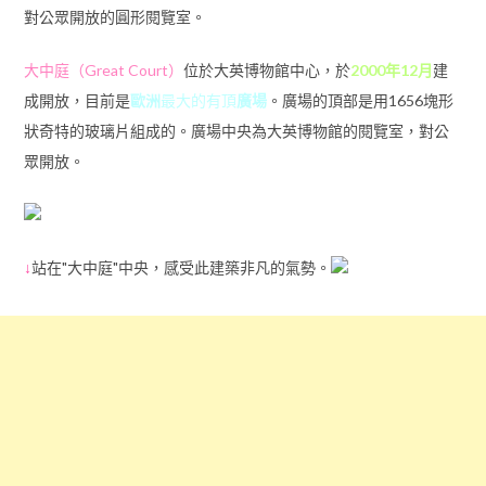
對公眾開放的圓形閱覽室。
大中庭（Great Court）
位於大英博物館中心，於
2000年
12月
建
成開放，目前是
歐洲
最大的有頂
廣場
。廣場的頂部是用1656塊形
狀奇特的玻璃片組成的。廣場中央為大英博物館的閱覽室，對公
眾開放。
↓
站在"大中庭"中央，感受此建築非凡的氣勢。