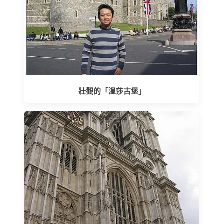
壯觀的「溫莎古堡」