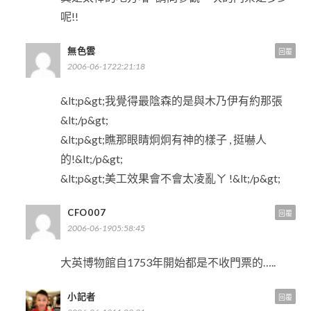
呢!!
無色雲
回覆
2006-06-1722:21:18
&lt;p&gt;我覺得最陰森的是與木乃伊有約那張
&lt;/p&gt;
&lt;p&gt;瞧那眼睛炯炯有神的樣子 , 挺嚇人
的!&lt;/p&gt;
&lt;p&gt;美工效果會不會太凌亂ㄚ !&lt;/p&gt;
CFO007
回覆
2006-06-1905:58:45
大英博物館自1753年開始都是不收門票的…..
小記者
回覆