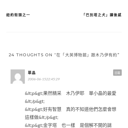
紐約街頭之一
「巴別塔之犬」讀後感
文
章
導
覽
24 THOUGHTS ON “在「大英博物館」跟木乃伊有約”
單晶
回覆
2006-06-1522:45:29
&lt;p&gt;果然精采 木乃伊耶 單小晶的最愛
&lt;/p&gt;
&lt;p&gt;好有智慧 真的不知道他們怎麼會想
這樣做&lt;/p&gt;
&lt;p&gt;金字塔 也一樣 是個解不開的謎