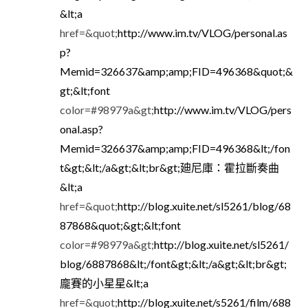
&lt;a
href=&quot;
http://www.im.tv/VLOG/personal.as
p?
Memid=326637&amp;amp;FID=496368&quot;&
gt;&lt;font
color=#98979a&gt;
http://www.im.tv/VLOG/pers
onal.asp?
Memid=326637&amp;amp;FID=496368&lt;/fon
t&gt;&lt;/a&gt;&lt;br&gt;廸尼庫：霍拉斷奏曲
&lt;a
href=&quot;
http://blog.xuite.net/sl5261/blog/68
87868&quot;&gt;&lt;font
color=#98979a&gt;
http://blog.xuite.net/sl5261/
blog/6887868&lt;/font&gt;&lt;/a&gt;&lt;br&gt;
龐賽的小星星&lt;a
href=&quot;
http://blog.xuite.net/s5261/film/688