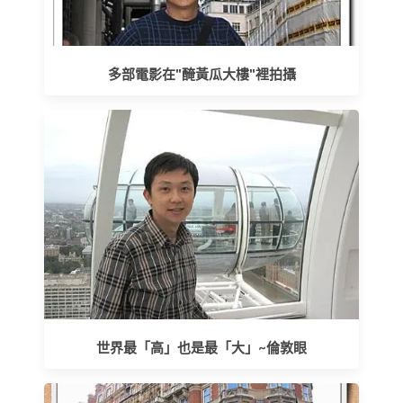
多部電影在"醃黃瓜大樓"裡拍攝
世界最「高」也是最「大」~倫敦眼