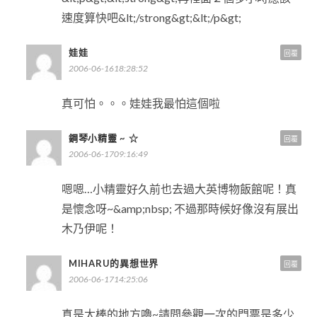
速度算快吧&lt;/strong&gt;&lt;/p&gt;
娃娃
回覆
2006-06-1618:28:52
真可怕。。。娃娃我最怕這個啦
鋼琴小精靈 ~ ☆
回覆
2006-06-1709:16:49
嗯嗯…小精靈好久前也去過大英博物飯館呢！真
是懷念呀~&amp;nbsp; 不過那時候好像沒有展出
木乃伊呢！
MIHARU的異想世界
回覆
2006-06-1714:25:06
真是太棒的地方嚕~請問參觀一次的門票是多少