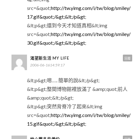
src=&quot;
http://tw.yimg.com/i/tw/blog/smiley/
17.gif&quot;/&gt;&lt;/p&gt
;
&lt;p&gt;還到今天才知道真相&lt;img
src=&quot;
http://tw.yimg.com/i/tw/blog/smiley/
30.gif&quot;/&gt;&lt;/p&gt
;
渴望新生活 MY LIFE
回覆
2006-06-1614:59:17
&lt;p&gt;嗯….. 簡單的說&lt;/p&gt;
&lt;p&gt;整間博物館裡放滿了 &amp;quot;前人
&amp;quot;&lt;/p&gt;
&lt;p&gt;突然背脊冷了起來&lt;img
src=&quot;
http://tw.yimg.com/i/tw/blog/smiley/
15.gif&quot;/&gt;&lt;/p&gt
;
給心靈多些養份