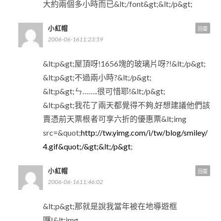
大約兩個多小時而已&lt;/font&gt;&lt;/p&gt;
小紅帽
回覆
2006-06-1611:23:59
&lt;p&gt;屋頂呀!1656塊的玻璃片呀?!&lt;/p&gt;
&lt;p&gt;不過兩小時?&lt;/p&gt;
&lt;p&gt;ㄣ……..很可惜耶!&lt;/p&gt;
&lt;p&gt;我花了兩天都覺得不夠,好想建議他們該
賣憑前天票根者可享六折的優惠票&lt;img
src=&quot;
http://tw.yimg.com/i/tw/blog/smiley/
4.gif&quot;/&gt;&lt;/p&gt
;
小紅帽
回覆
2006-06-1611:46:02
&lt;p&gt;那就是說我當年被在地導遊框
囉!&lt;img