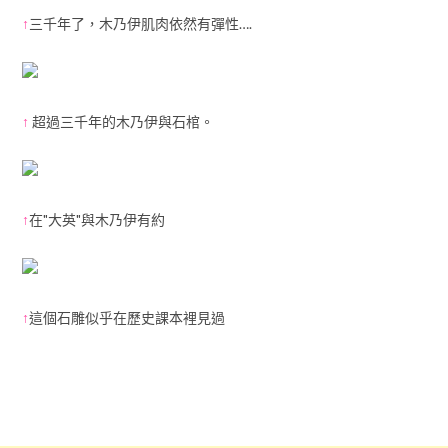
↑
三千年了，木乃伊肌肉依然有彈性….
↑
超過三千年的木乃伊與石棺。
↑
在"大英"與木乃伊有約
↑
這個石雕似乎在歷史課本裡見過