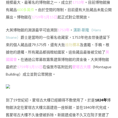
規模最大、最著名的博物館之一，成立於
1753年
。目前博物館擁
有藏品
600多萬件
。由於空間的限制，目前還有大批藏品未能公開
展出。博物館在
1759年
1月15日
起正式對公眾開放。
大英博物館的淵源最早可追溯到
1753年
。
漢斯·斯隆
（Hans
Sloane）
爵士是當時的一位著名收藏家，1753年他去世後遺留下
來的個人藏品達79,575件，還有大批
植物
標本
及書籍、手稿。根
據他的遺囑，所有藏品都捐贈給國家。這些藏品最後被交給了
英
國國會
。在通過公眾募款籌集建築博物館的資金後，大英博物館
最終於
1759年
1月15日
在倫敦市區附近的
蒙塔古大樓
（Montague
Building）成立並對公眾開放。
到了19世紀初，蒙塔古大樓已經顯得不敷使用了。於是
1824年
博
物館決定在蒙塔古大樓北面建造一座新館，並在1840年代完成，
舊蒙塔古大樓不久後便被拆除。新館建成後不久又在院子里建了