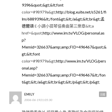
9396&quot;&gt;&lt;font
color=#98979a&gt;
http://blog.xuite.net/s5261/fi
lm/6889396&lt;/font&gt;&lt;/a&gt;&lt;br&gt;孟
德爾頌
E 小調小提琴協奏曲第三樂章&lt;a
href=&quot;
http://www.im.tv/VLOG/personal.as
p?
Memid=326637&amp;amp;FID=496467&quot;&
gt;&lt;font
color=#98979a&gt;
http://www.im.tv/VLOG/pers
onal.asp?
Memid=326637&amp;amp;FID=496467&lt;/fon
t&gt;&lt;/a&gt;&lt;br&gt;&lt;/p&gt;&lt;/p&gt
;
EMILY
回覆
2006-06-1921:05:30