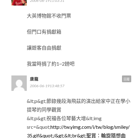
2006-06-1911:03:31
大英博物館不收門票
但門口有捐獻箱
讓遊客自由捐獻
我當時捐了約1~2鎊吧
唐龍
回覆
2006-06-1913:48:57
&lt;p&gt;節錄幾段海飛茲的演出給家中正在學小
提琴的同學觀賞
&lt;p&gt;祝福各位琴藝大增&lt;img
src=&quot;
http://tw.yimg.com/i/tw/blog/smiley/
35.gif&quot;/&gt;&lt;br&gt;聖賞：輪旋隨想曲