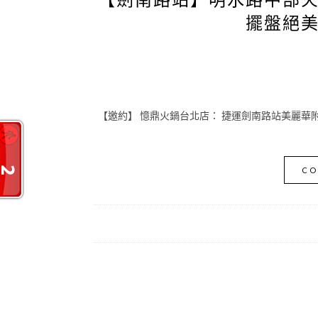
擺盤絕
【邀約】 憶鼎火鍋台北店： 捷運劍南路站美麗華附
CO