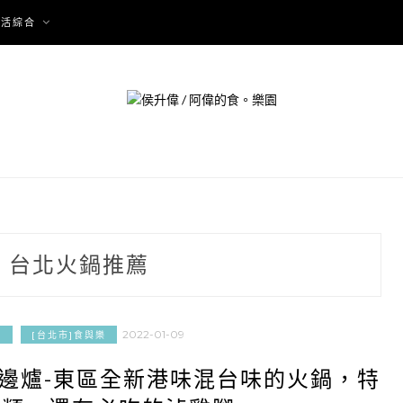
生活綜合
:
台北火鍋推薦
2022-01-09
食
[台北市]食與樂
邊爐-東區全新港味混台味的火鍋，特