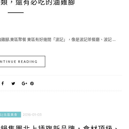
餃類，還有必吃的滷雞腳
滷雞腳,東區聚餐 東區有好幾間「波記」，像是波記茶餐廳、波記 …
NTINUE READING
2016-01-03
北]北區美食
火鍋集團北上插旗新品牌，食材頂級、