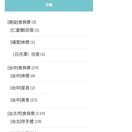
分類
[南投]食與樂
(3)
[仁愛鄉]住宿
(1)
[埔里]休閒
(1)
〔日月潭〕住宿
(1)
[台中]食與樂
(29)
[台中]休閒
(6)
[台中]家具
(2)
[台中]美食
(21)
[台北市]食與樂
(519)
[台北]伴手禮
(18)