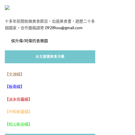
十多年前開始做美食節目，出過美食書，遊歷二十多
個國家。合作邀稿請寄
0928hou@gmail.com
侯升偉/阿偉的食樂園
台北捷運美食分類
【文湖線】
【板南線】
【淡水信義線】
【中和新蘆線】
【松山新店線】