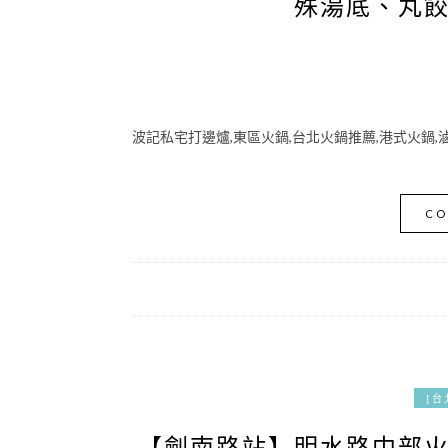
殊湯底、丸
波記私宅打邊爐,東區火鍋,台北火鍋推薦,港式火鍋,
CO
[台
【劍南路站】明水路中部