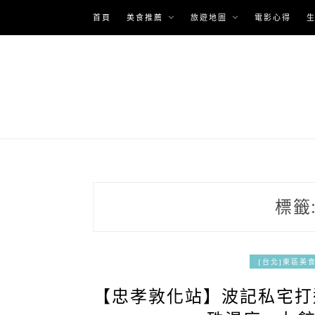
Skip
首頁
美食推薦
旅遊地圖
電影心得
to
content
標籤
[台北]東區美
【忠孝敦化站】波記私宅打